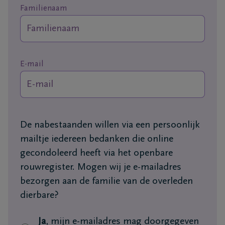
+32
Familienaam
89
Dilsen-
76
Stokkem
13
26
E-mail
+32
89
71
Lanaken
40
De nabestaanden willen via een persoonlijk
87
mailtje iedereen bedanken die online
gecondoleerd heeft via het openbare
rouwregister. Mogen wij je e-mailadres
bezorgen aan de familie van de overleden
dierbare?
Ja
, mijn e-mailadres mag doorgegeven