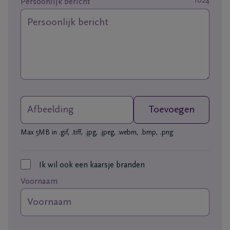
1024
Persoonlijk bericht
Ons
itvaartcentrum
Veelgestelde
vragen
Afbeelding
Toevoegen
We
zijn er
Max 5MB in .gif, .tiff, .jpg, .jpeg, .webm, .bmp, .png
voor je
24u/24
Ik wil ook een kaarsje branden
+32
89
Voornaam
76
Maasmechelen
13
26