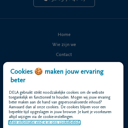
Home
Wie zijn we
Contact
Uitvaart regelen
Cookies 🍪 maken jouw ervaring
Overlijdensberichten
beter
Ons uitvaartcentrum
DELA gebruikt strikt noodzakelijke cookies om de website
Veelgestelde vragen
toegankelijk en functioneel te houden. Mogen wij jouw ervaring
beter maken aan de hand van gepersonaliseerde inhoud?
Aanvaard dan al onze cookies. De cookies blijven voor een
beperkte tijd opgeslagen in jouw browser. Je kunt je voorkeuren
Gebruiksvoorwaarden
altijd wijzigen via de cookie-instellingen.
Privacyverklaring
Meer informatie vind je in ons cookiebeleid.