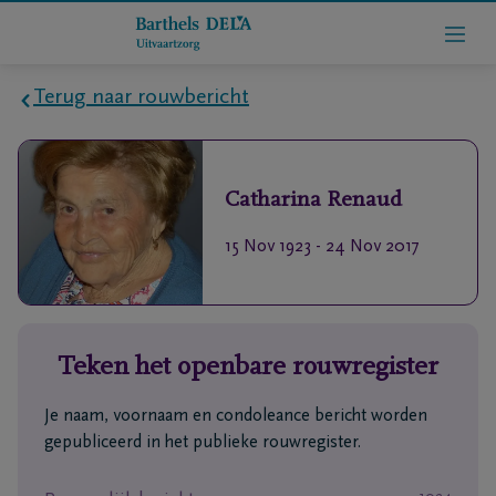
Terug naar rouwbericht
Home
Catharina
Renaud
Wie
zijn
15 Nov 1923
-
24 Nov 2017
we
Contact
Teken het openbare rouwregister
Uitvaart
regelen
Je naam, voornaam en condoleance bericht worden
gepubliceerd in het publieke rouwregister.
rlijdensberichten