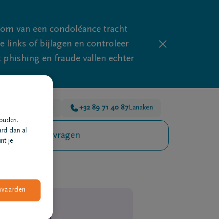
mom van een condoléance tracht
links of bijlagen en controleer
phishing en fraude vallen echter
 26
Dilsen-Stokkem
+32 89 71 40 87
Lanaken
houden.
ard dan al
Veelgestelde vragen
nt je
nvaarden