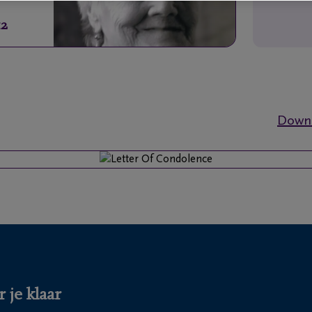
12
Downl
 je klaar