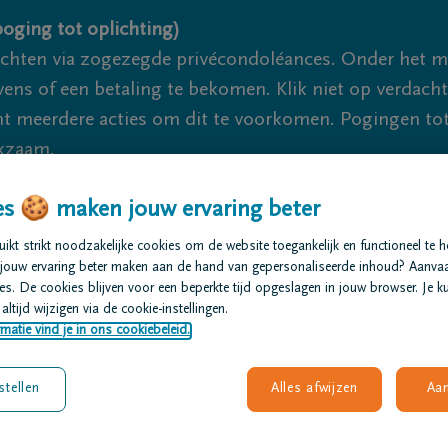
oging tot oplichting)
ichten via zogezegde privécondoléances. Onder het 
s of een betaling te bekomen. Klik niet op verdachte 
 meerdere acties om dit te voorkomen. Pogingen tot 
akzaam.
s 🍪 maken jouw ervaring beter
r je 24u/24
+32 89 76 13 26
Maasmechelen
+32 89 76 13
kt strikt noodzakelijke cookies om de website toegankelijk en functioneel te 
jouw ervaring beter maken aan de hand van gepersonaliseerde inhoud? Aanva
t regelen
Overlijdensberichten
Ons uitvaartcentrum
s. De cookies blijven voor een beperkte tijd opgeslagen in jouw browser. Je ku
altijd wijzigen via de cookie-instellingen.
matie vind je in ons cookiebeleid.
stellen
Alles afwijzen
Aa
i