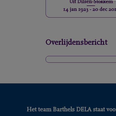
Uit
Dilsen-Stokkem
14 jan 1923
-
20 dec 20
Overlijdensbericht
Het team Barthels DELA staat voor