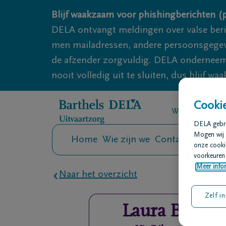
Overslaan en naar inhoud gaan
Blijf waakzaam voor phishingberichten (p
DELA ontvangt meldingen over valse ber
men mailadressen, andere persoonsgegeven
de afzender zorgvuldig. DELA onderneemt
nooit volledig uit te sluiten, dus blijf wa
Cookie
We zijn er voo
DELA gebrui
Mogen wij 
Home
Wie zijn we
Contact
Uitvaar
onze cookie
voorkeuren 
Meer infor
Naar het overzicht
Zelf in
Laura
Benuzz