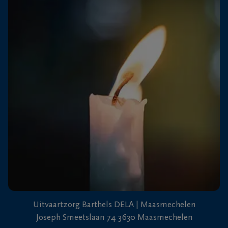
+32
89
Dilsen-
76
Stokkem
13
26
+32
89
71
Lanaken
40
87
Uitvaartzorg Barthels DELA | Maasmechelen
Joseph Smeetslaan 74 3630 Maasmechelen