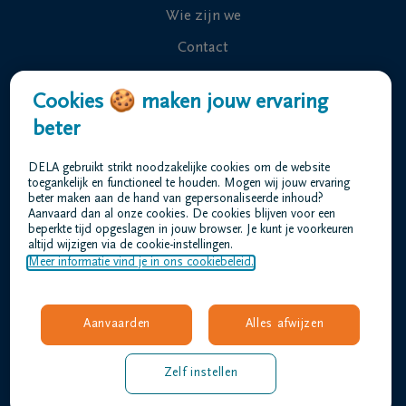
Wie zijn we
Contact
Uitvaart regelen
Cookies 🍪 maken jouw ervaring
Overlijdensberichten
beter
Ons uitvaartcentrum
DELA gebruikt strikt noodzakelijke cookies om de website
Veelgestelde vragen
toegankelijk en functioneel te houden. Mogen wij jouw ervaring
beter maken aan de hand van gepersonaliseerde inhoud?
Aanvaard dan al onze cookies. De cookies blijven voor een
beperkte tijd opgeslagen in jouw browser. Je kunt je voorkeuren
Gebruiksvoorwaarden
altijd wijzigen via de cookie-instellingen.
Privacyverklaring
Meer informatie vind je in ons cookiebeleid.
Responsible disclosure
Toegankelijkheidsverklaring
Aanvaarden
Alles afwijzen
Vacatures
barthels@dela.be
Zelf instellen