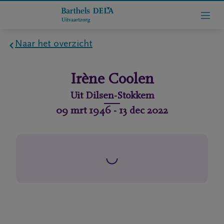
Naar het overzicht
Home
Irène
Coolen
Wie
Uit
Dilsen-Stokkem
zijn
09 mrt 1946
-
13 dec 2022
we
Contact
Uitvaart
regelen
rlijdensberichten