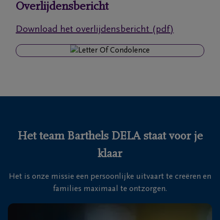
Overlijdensbericht
Ons
Download het overlijdensbericht (pdf)
itvaartcentrum
Veelgestelde
vragen
We
zijn er
voor je
Het team Barthels DELA staat voor je
24u/24
klaar
+32
89
Het is onze missie een persoonlijke uitvaart te creëren en
76
Maasmechelen
families maximaal te ontzorgen.
13
26