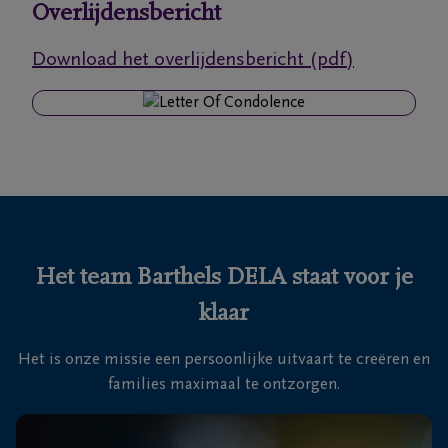
Overlijdensbericht
Ons
Download het overlijdensbericht (pdf)
itvaartcentrum
Veelgestelde
vragen
We
zijn er
voor je
Het team Barthels DELA staat voor je
24u/24
klaar
+32
89
Het is onze missie een persoonlijke uitvaart te creëren en
76
Maasmechelen
families maximaal te ontzorgen.
13
26