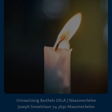
+32
89
Dilsen-
76
Stokkem
13
26
+32
89
71
Lanaken
40
87
Uitvaartzorg Barthels DELA | Maasmechelen
Joseph Smeetslaan 74 3630 Maasmechelen