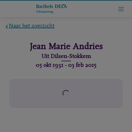
Naar het overzicht
Home
Jean Marie
Andries
Wie
Uit
Dilsen-Stokkem
zijn
05 okt 1931
-
03 feb 2015
we
Contact
Uitvaart
regelen
rlijdensberichten