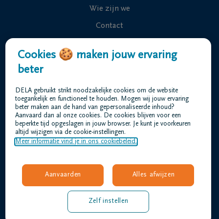
Wie zijn we
Contact
Uitvaart regelen
Cookies 🍪 maken jouw ervaring
Overlijdensberichten
beter
Ons uitvaartcentrum
DELA gebruikt strikt noodzakelijke cookies om de website
Veelgestelde vragen
toegankelijk en functioneel te houden. Mogen wij jouw ervaring
beter maken aan de hand van gepersonaliseerde inhoud?
Aanvaard dan al onze cookies. De cookies blijven voor een
beperkte tijd opgeslagen in jouw browser. Je kunt je voorkeuren
Gebruiksvoorwaarden
altijd wijzigen via de cookie-instellingen.
Privacyverklaring
Meer informatie vind je in ons cookiebeleid.
Responsible disclosure
Toegankelijkheidsverklaring
Aanvaarden
Alles afwijzen
Vacatures
barthels@dela.be
Zelf instellen