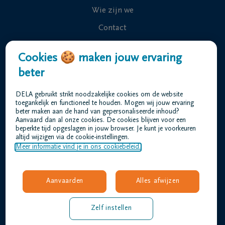
Wie zijn we
Contact
Uitvaart regelen
Cookies 🍪 maken jouw ervaring
Overlijdensberichten
beter
Ons uitvaartcentrum
DELA gebruikt strikt noodzakelijke cookies om de website
Veelgestelde vragen
toegankelijk en functioneel te houden. Mogen wij jouw ervaring
beter maken aan de hand van gepersonaliseerde inhoud?
Aanvaard dan al onze cookies. De cookies blijven voor een
beperkte tijd opgeslagen in jouw browser. Je kunt je voorkeuren
Gebruiksvoorwaarden
altijd wijzigen via de cookie-instellingen.
Privacyverklaring
Meer informatie vind je in ons cookiebeleid.
Responsible disclosure
Toegankelijkheidsverklaring
Aanvaarden
Alles afwijzen
Vacatures
amez@dela.be
Zelf instellen