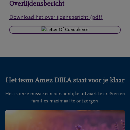
Overlijdensbericht
Ons
Download het overlijdensbericht (pdf)
itvaartcentrum
Veelgestelde
vragen
We
zijn er
voor je
Het team Amez DELA staat voor je klaar
24u/24
Het is onze missie een persoonlijke uitvaart te creëren en
+32
families maximaal te ontzorgen.
56
60
Waregem
30
00