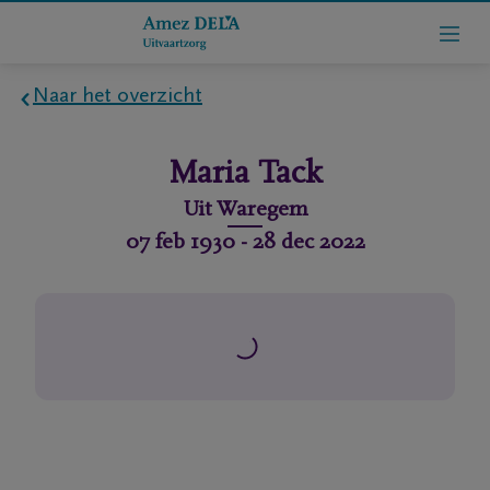
Naar het overzicht
Home
Maria
Tack
Wie
Uit
Waregem
zijn
07 feb 1930
-
28 dec 2022
we
Contact
Uitvaart
regelen
rlijdensberichten