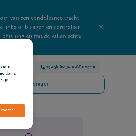
mom van een condoléance tracht
links of bijlagen en controleer
phishing en fraude vallen echter
 voor je 24u/24
+32 56 60 30 00
Waregem
houden.
ard dan al
nt je
Veelgestelde vragen
nvaarden