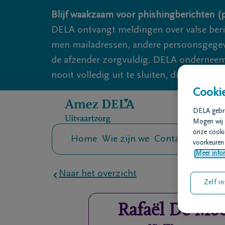
Overslaan en naar inhoud gaan
Blijf waakzaam voor phishingberichten (p
DELA ontvangt meldingen over valse ber
men mailadressen, andere persoonsgegeven
de afzender zorgvuldig. DELA onderneemt
nooit volledig uit te sluiten, dus blijf wa
Cookie
DELA gebrui
Mogen wij 
onze cookie
Home
Wie zijn we
Contact
Uitvaar
voorkeuren 
Meer infor
Naar het overzicht
Zelf in
Rafaël
De Mo