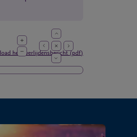
oad het overlijdensbericht (pdf)