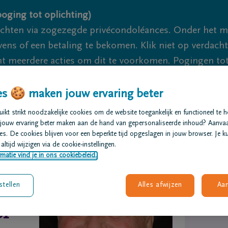
oging tot oplichting)
ichten via zogezegde privécondoléances. Onder het 
s of een betaling te bekomen. Klik niet op verdachte 
 meerdere acties om dit te voorkomen. Pogingen tot 
akzaam.
s 🍪 maken jouw ervaring beter
We zijn er
kt strikt noodzakelijke cookies om de website toegankelijk en functioneel te 
jouw ervaring beter maken aan de hand van gepersonaliseerde inhoud? Aanva
s. De cookies blijven voor een beperkte tijd opgeslagen in jouw browser. Je ku
t regelen
Overlijdensberichten
Ons uitvaartcentrum
altijd wijzigen via de cookie-instellingen.
matie vind je in ons cookiebeleid.
stellen
Alles afwijzen
Aa
or