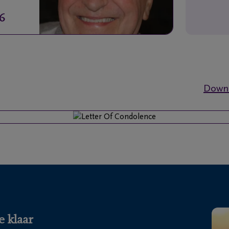
16
Downl
e klaar