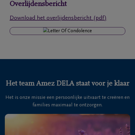
Overlijdensbericht
Ons
Download het overlijdensbericht (pdf)
itvaartcentrum
Veelgestelde
vragen
We
zijn er
voor je
Het team Amez DELA staat voor je klaar
24u/24
Het is onze missie een persoonlijke uitvaart te creëren en
+32
families maximaal te ontzorgen.
56
60
Waregem
30
00