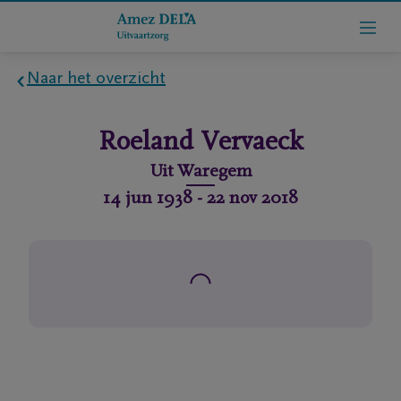
Naar het overzicht
Home
Roeland
Vervaeck
Wie
Uit
Waregem
zijn
14 jun 1938
-
22 nov 2018
we
Contact
Uitvaart
regelen
rlijdensberichten