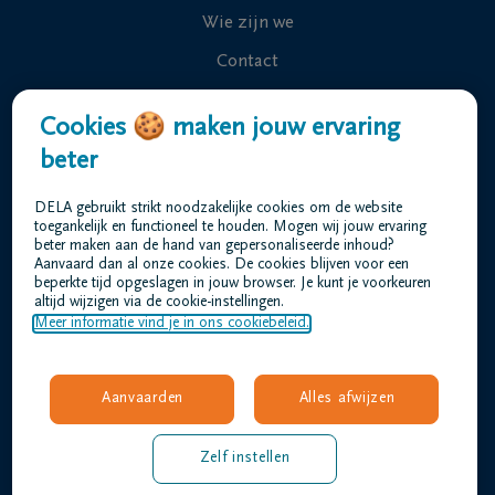
Wie zijn we
Contact
Uitvaart regelen
Cookies 🍪 maken jouw ervaring
Overlijdensberichten
beter
Ons uitvaartcentrum
DELA gebruikt strikt noodzakelijke cookies om de website
Veelgestelde vragen
toegankelijk en functioneel te houden. Mogen wij jouw ervaring
beter maken aan de hand van gepersonaliseerde inhoud?
Aanvaard dan al onze cookies. De cookies blijven voor een
beperkte tijd opgeslagen in jouw browser. Je kunt je voorkeuren
Gebruiksvoorwaarden
altijd wijzigen via de cookie-instellingen.
Privacyverklaring
Meer informatie vind je in ons cookiebeleid.
Responsible disclosure
Toegankelijkheidsverklaring
Aanvaarden
Alles afwijzen
Vacatures
amez@dela.be
Zelf instellen