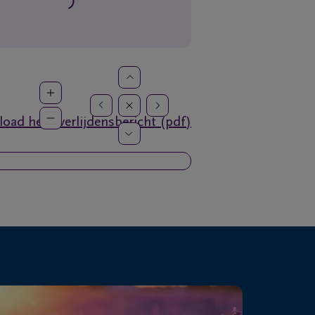
oad het overlijdensbericht (pdf)