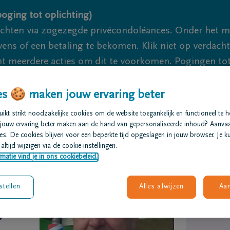
oging tot oplichting)
ichten via zogezegde privécondoléances. Onder het 
s of een betaling te bekomen. Klik niet op verdachte 
 meerdere acties om dit te voorkomen. Pogingen tot 
akzaam.
s 🍪 maken jouw ervaring beter
We zijn er
kt strikt noodzakelijke cookies om de website toegankelijk en functioneel te 
jouw ervaring beter maken aan de hand van gepersonaliseerde inhoud? Aanva
s. De cookies blijven voor een beperkte tijd opgeslagen in jouw browser. Je ku
t regelen
Overlijdensberichten
Ons uitvaartcentrum
altijd wijzigen via de cookie-instellingen.
matie vind je in ons cookiebeleid.
stellen
Alles afwijzen
Aa
o