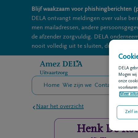
Overslaan en naar inhoud gaan
Blijf waakzaam voor phishingberichten (p
DELA ontvangt meldingen over valse ber
men mailadressen, andere persoonsgegeven
de afzender zorgvuldig. DELA onderneemt
nooit volledig uit te sluiten, dus blijf wa
Cookie
DELA gebrui
Mogen wij 
onze cookie
Home
Wie zijn we
Contact
Uitvaar
voorkeuren 
Meer infor
Naar het overzicht
Zelf in
Henk
De Ro