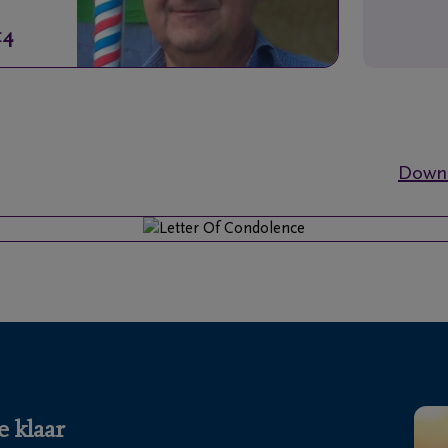
14
Downl
e klaar