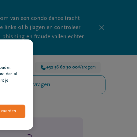
mom van een condoléance tracht
links of bijlagen en controleer
phishing en fraude vallen echter
 voor je 24u/24
+32 56 60 30 00
Waregem
houden.
ard dan al
nt je
Veelgestelde vragen
nvaarden