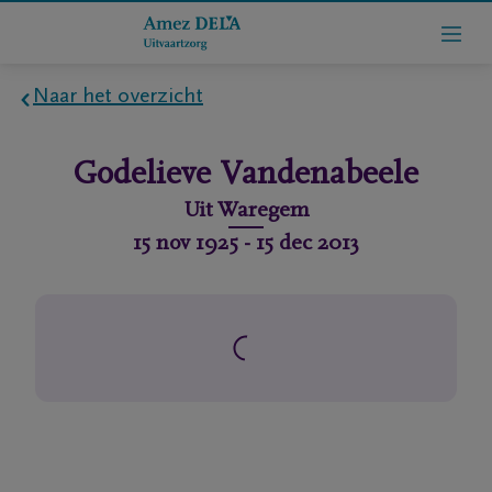
Naar het overzicht
Home
Godelieve
Vandenabeele
Wie
Uit
Waregem
zijn
15 nov 1925
-
15 dec 2013
we
Contact
Uitvaart
regelen
rlijdensberichten