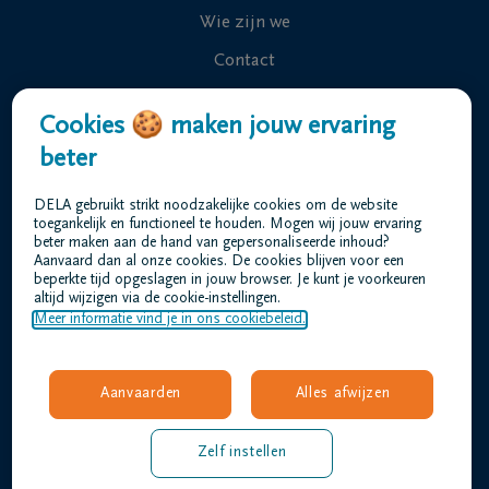
Wie zijn we
Contact
Uitvaart regelen
Cookies 🍪 maken jouw ervaring
Overlijdensberichten
beter
Ons uitvaartcentrum
DELA gebruikt strikt noodzakelijke cookies om de website
Veelgestelde vragen
toegankelijk en functioneel te houden. Mogen wij jouw ervaring
beter maken aan de hand van gepersonaliseerde inhoud?
Aanvaard dan al onze cookies. De cookies blijven voor een
beperkte tijd opgeslagen in jouw browser. Je kunt je voorkeuren
Gebruiksvoorwaarden
altijd wijzigen via de cookie-instellingen.
Privacyverklaring
Meer informatie vind je in ons cookiebeleid.
Responsible disclosure
Toegankelijkheidsverklaring
Aanvaarden
Alles afwijzen
Vacatures
amez@dela.be
Zelf instellen