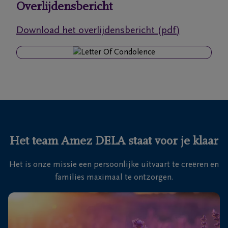
Overlijdensbericht
Ons
Download het overlijdensbericht (pdf)
itvaartcentrum
Veelgestelde
vragen
We
zijn er
voor je
Het team Amez DELA staat voor je klaar
24u/24
Het is onze missie een persoonlijke uitvaart te creëren en
+32
families maximaal te ontzorgen.
56
60
Waregem
30
00