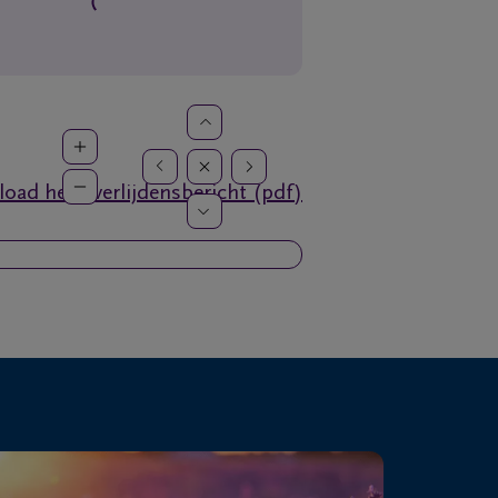
oad het overlijdensbericht (pdf)