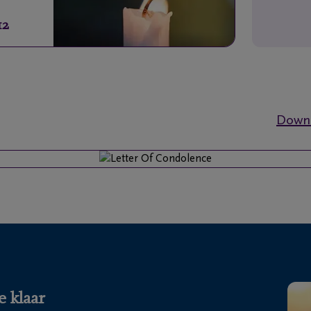
12
Downl
e klaar