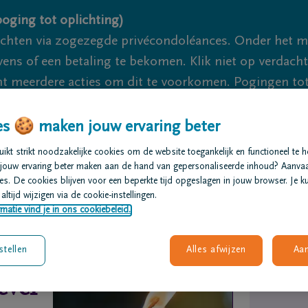
oging tot oplichting)
ichten via zogezegde privécondoléances. Onder het 
s of een betaling te bekomen. Klik niet op verdachte 
 meerdere acties om dit te voorkomen. Pogingen tot 
akzaam.
s 🍪 maken jouw ervaring beter
We zijn er
kt strikt noodzakelijke cookies om de website toegankelijk en functioneel te 
jouw ervaring beter maken aan de hand van gepersonaliseerde inhoud? Aanva
s. De cookies blijven voor een beperkte tijd opgeslagen in jouw browser. Je ku
t regelen
Overlijdensberichten
Ons uitvaartcentrum
altijd wijzigen via de cookie-instellingen.
matie vind je in ons cookiebeleid.
stellen
Alles afwijzen
Aa
ever