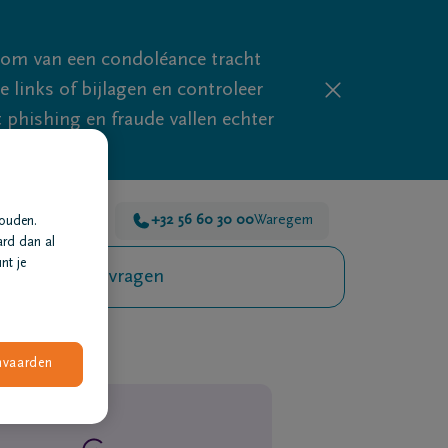
mom van een condoléance tracht
links of bijlagen en controleer
phishing en fraude vallen echter
 voor je 24u/24
+32 56 60 30 00
Waregem
houden.
ard dan al
nt je
Veelgestelde vragen
nvaarden