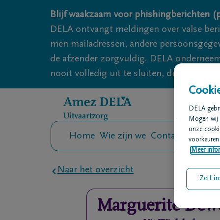
Overslaan en naar inhoud gaan
Blijf waakzaam voor phishingberichten (p
DELA ontvangt meldingen over valse ber
men mailadressen, andere persoonsgegeven
de afzender zorgvuldig. DELA onderneemt
nooit volledig uit te sluiten, dus blijf wa
Cookie
DELA gebrui
Mogen wij 
onze cookie
Home
Wie zijn we
Contact
Uitvaar
voorkeuren 
Meer infor
Naar het overzicht
Zelf in
Marguerite
Dew