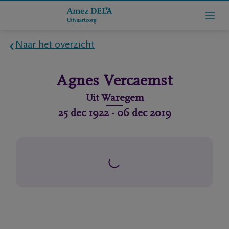
Naar het overzicht
Home
Agnes
Vercaemst
Wie
Uit
Waregem
zijn
25 dec 1922
-
06 dec 2019
we
Contact
Uitvaart
regelen
rlijdensberichten