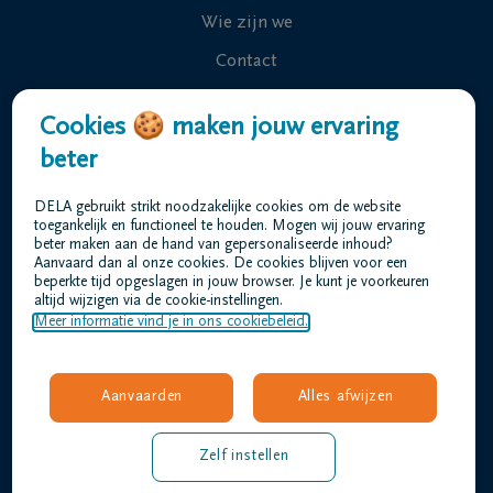
Wie zijn we
Contact
Uitvaart regelen
Cookies 🍪 maken jouw ervaring
Overlijdensberichten
beter
Ons uitvaartcentrum
DELA gebruikt strikt noodzakelijke cookies om de website
Veelgestelde vragen
toegankelijk en functioneel te houden. Mogen wij jouw ervaring
beter maken aan de hand van gepersonaliseerde inhoud?
Aanvaard dan al onze cookies. De cookies blijven voor een
beperkte tijd opgeslagen in jouw browser. Je kunt je voorkeuren
Gebruiksvoorwaarden
altijd wijzigen via de cookie-instellingen.
Privacyverklaring
Meer informatie vind je in ons cookiebeleid.
Responsible disclosure
Toegankelijkheidsverklaring
Aanvaarden
Alles afwijzen
Vacatures
amez@dela.be
Zelf instellen