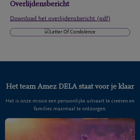
Overlijdensbericht
Ons
Download het overlijdensbericht (pdf)
itvaartcentrum
Veelgestelde
vragen
We
zijn er
voor je
Het team Amez DELA staat voor je klaar
24u/24
Het is onze missie een persoonlijke uitvaart te creëren en
+32
families maximaal te ontzorgen.
56
60
Waregem
30
00