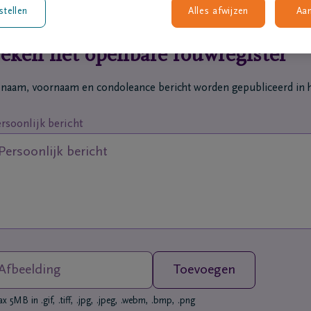
stellen
Alles afwijzen
Aa
eken het openbare rouwregister
 naam, voornaam en condoleance bericht worden gepubliceerd in h
rsoonlijk bericht
Afbeelding
Toevoegen
 5MB in .gif, .tiff, .jpg, .jpeg, .webm, .bmp, .png