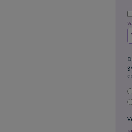
V
D
g
d
V