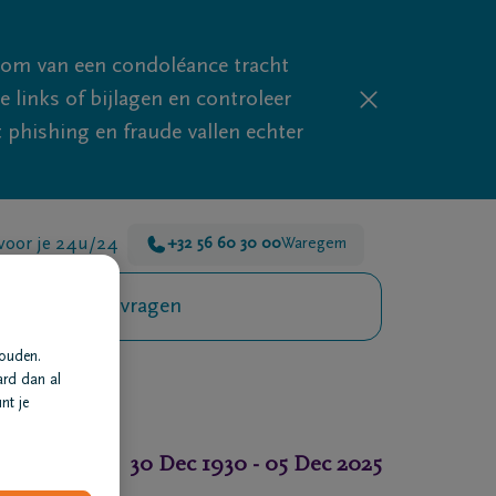
mom van een condoléance tracht
links of bijlagen en controleer
phishing en fraude vallen echter
 voor je 24u/24
+32 56 60 30 00
Waregem
Veelgestelde vragen
houden.
ard dan al
nt je
30 Dec 1930
-
05 Dec 2025