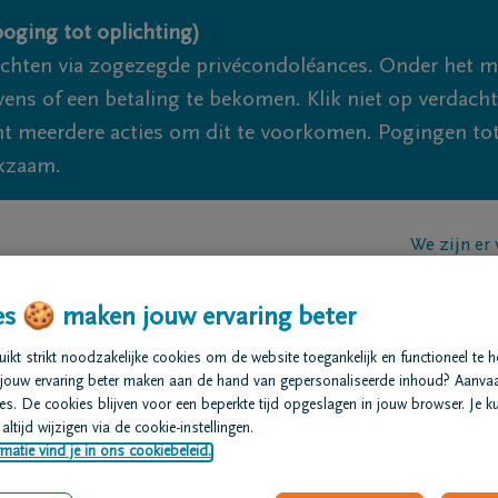
oging tot oplichting)
ichten via zogezegde privécondoléances. Onder het 
s of een betaling te bekomen. Klik niet op verdachte 
 meerdere acties om dit te voorkomen. Pogingen tot 
akzaam.
We zijn er
t regelen
Overlijdensberichten
Ons uitvaartcentrum
s 🍪 maken jouw ervaring beter
kt strikt noodzakelijke cookies om de website toegankelijk en functioneel te 
jouw ervaring beter maken aan de hand van gepersonaliseerde inhoud? Aanva
s. De cookies blijven voor een beperkte tijd opgeslagen in jouw browser. Je ku
altijd wijzigen via de cookie-instellingen.
matie vind je in ons cookiebeleid.
ckenborne