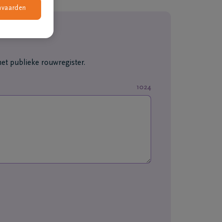
nvaarden
et publieke rouwregister.
1024