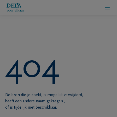
Online Rouwregister | Condoleren
Alle
rouwberichten
404
Over
ons
afenisondernemers
Contact
De bron die je zoekt, is mogelijk verwijderd,
heeft een andere naam gekregen ,
of is tijdelijk niet beschikbaar.