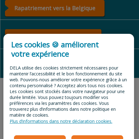
Rapatriement vers la Belgique
Rapatriement vers l'étranger
Les cookies 🍪 améliorent
votre expérience
Rapatriement international
DELA utilise des cookies strictement nécessaires pour
maintenir l’accessibilité et le bon fonctionnement du site
web. Pouvons-nous améliorer votre expérience grâce à un
contenu personnalisé ? Acceptez alors tous nos cookies.
Les cookies sont stockés dans votre navigateur pour une
durée limitée. Vous pouvez toujours modifier vos
DELA Repatriations - Mortuary Brussels
préférences via les paramètres des cookies. Vous
Airport, Zone industrielle de Diegem
trouverez plus d’informations dans notre politique en
Aéroport 49, 1831 Brussels Airport - 02 720
matière de cookies.
80 00
Plus d’informations dans notre déclaration cookies.