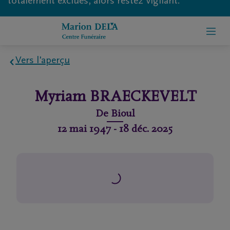
totalement exclues, alors restez vigilant.
Vers l'aperçu
Home
Myriam
BRAECKEVELT
À
De
Bioul
propos
12 mai 1947
-
18 déc. 2025
de
nous
Contact
Organiser
des