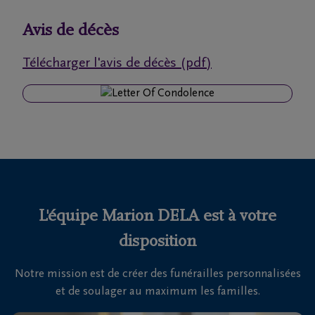
funérailles
Avis de décès
Avis
Télécharger l'avis de décès (pdf)
de
décès
Nos
centres
funéraires
Questions
fréquemment
L'équipe Marion DELA est à votre
posées
disposition
Notre mission est de créer des funérailles personnalisées
Nous
et de soulager au maximum les familles.
sommes
là pour