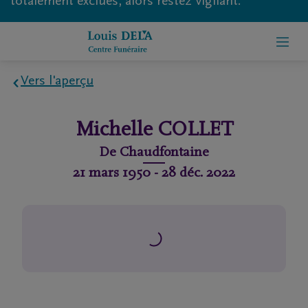
totalement exclues, alors restez vigilant.
Vers l'aperçu
Home
Michelle
COLLET
À
De
Chaudfontaine
propos
21 mars 1950
-
28 déc. 2022
de
nous
Contact
Organiser
des