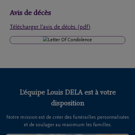
funérailles
Avis de décès
Avis
Télécharger l'avis de décès (pdf)
de
décès
Notre
centre
funéraire
Questions
fréquemment
L'équipe Louis DELA est à votre
posées
disposition
Notre mission est de créer des funérailles personnalisées
Nous
et de soulager au maximum les familles.
sommes
là pour