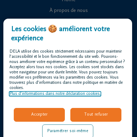
Home
À propos de nous
Contact
Les cookies 🍪 améliorent votre
Organiser des funérailles
expérience
Avis de décès
DELA utilise des cookies strictement nécessaires pour maintenir
Notre centre funéraire
l’accessibilité et le bon fonctionnement du site web. Pouvons-
nous améliorer votre expérience grâce à un contenu personnalisé ?
Questions fréquemment posées
Acceptez alors tous nos cookies. Les cookies sont stockés dans
votre navigateur pour une durée limitée. Vous pouvez toujours
modifier vos préférences via les paramètres des cookies. Vous
trouverez plus d’informations dans notre politique en matière de
Conditions d'utilisation
cookies.
Déclaration relative à la vie privée
Plus d’informations dans notre déclaration cookies.
Responsible disclosure
Déclaration d’accessibilité
Accepter
Tout refuser
Offres d'emploi
louis@dela.be
Paramétrer soi-même