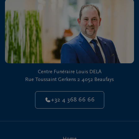
vous
24h/24
+32
4
368
Beaufays
66
66
Centre Funéraire Louis DELA
Rue Toussaint Gerkens 2 4052 Beaufays
+32 4 368 66 66