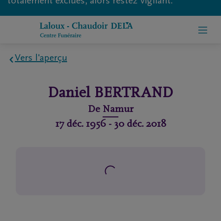
totalement exclues, alors restez vigilant.
Vers l'aperçu
Home
Daniel
BERTRAND
À
De
Namur
propos
17 déc. 1956
-
30 déc. 2018
de
nous
Contact
Organiser
des