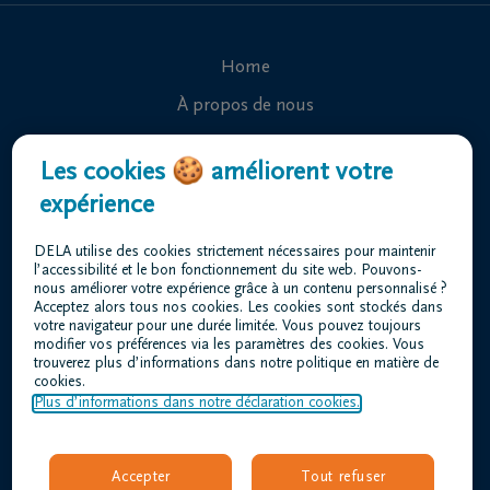
Home
À propos de nous
Contact
Les cookies 🍪 améliorent votre
Organiser des funérailles
expérience
Avis de décès
DELA utilise des cookies strictement nécessaires pour maintenir
Nos centres funéraires
l’accessibilité et le bon fonctionnement du site web. Pouvons-
nous améliorer votre expérience grâce à un contenu personnalisé ?
Questions fréquemment posées
Acceptez alors tous nos cookies. Les cookies sont stockés dans
votre navigateur pour une durée limitée. Vous pouvez toujours
modifier vos préférences via les paramètres des cookies. Vous
trouverez plus d’informations dans notre politique en matière de
Conditions d'utilisation
cookies.
Déclaration relative à la vie privée
Plus d’informations dans notre déclaration cookies.
Responsible disclosure
Déclaration d’accessibilité
Accepter
Tout refuser
Offres d'emploi