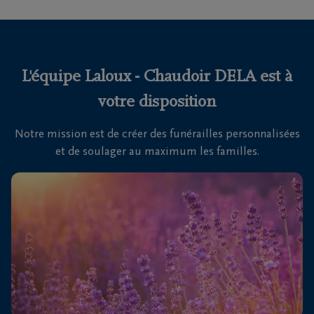
funérailles
Avis
de
L'équipe Laloux - Chaudoir DELA est à
décès
votre disposition
Nos
Notre mission est de créer des funérailles personnalisées
centres
et de soulager au maximum les familles.
funéraires
Questions
fréquemment
posées
Nous
sommes
là pour