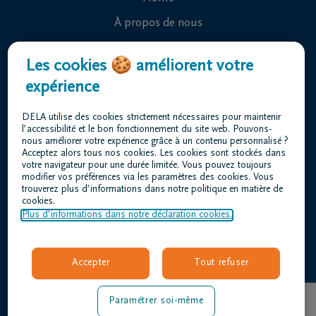
À propos de nous
Contact
Les cookies 🍪 améliorent votre
Organiser des funérailles
expérience
Avis de décès
DELA utilise des cookies strictement nécessaires pour maintenir
Nos centres funéraires
l’accessibilité et le bon fonctionnement du site web. Pouvons-
nous améliorer votre expérience grâce à un contenu personnalisé ?
Questions fréquemment posées
Acceptez alors tous nos cookies. Les cookies sont stockés dans
votre navigateur pour une durée limitée. Vous pouvez toujours
modifier vos préférences via les paramètres des cookies. Vous
trouverez plus d’informations dans notre politique en matière de
Conditions d'utilisation
cookies.
Déclaration relative à la vie privée
Plus d’informations dans notre déclaration cookies.
Responsible disclosure
Déclaration d’accessibilité
Accepter
Tout refuser
Offres d'emploi
laloux-chaudoir@dela.be
Paramétrer soi-même