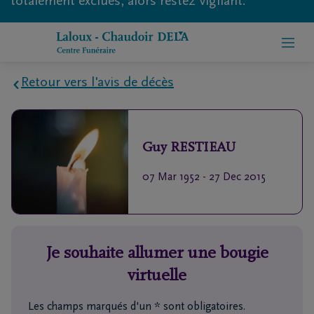
totalement exclues, alors restez vigilant.
Retour vers l'avis de décès
Home
Guy
RESTIEAU
À
propos
07 Mar 1952
-
27 Dec 2015
de
nous
Contact
Je souhaite allumer une bougie
virtuelle
Organiser
des
Les champs marqués d'un * sont obligatoires.