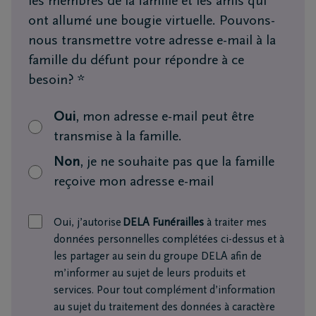
les membres de la famille et les amis qui
vous
ont allumé une bougie virtuelle. Pouvons-
24h/24
nous transmettre votre adresse e-mail à la
+32
famille du défunt pour répondre à ce
81
besoin?
*
73
75
Oui
, mon adresse e-mail peut être
45
transmise à la famille.
Non
, je ne souhaite pas que la famille
reçoive mon adresse e-mail
Oui, j’autorise
DELA Funérailles
à traiter mes
données personnelles complétées ci-dessus et à
les partager au sein du groupe DELA afin de
m’informer au sujet de leurs produits et
services. Pour tout complément d’information
au sujet du traitement des données à caractère