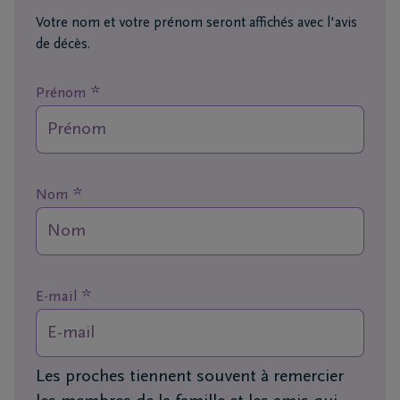
funérailles
Votre nom et votre prénom seront affichés avec l'avis
de décès.
Avis
de
*
Prénom
décès
Nos
centres
*
Nom
funéraires
Questions
fréquemment
posées
*
E-mail
Nous
sommes
Les proches tiennent souvent à remercier
là pour