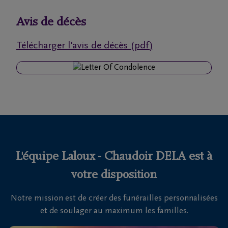
funérailles
Avis de décès
Avis
Télécharger l'avis de décès (pdf)
de
décès
Nos
centres
funéraires
Questions
fréquemment
L'équipe Laloux - Chaudoir DELA est à
posées
votre disposition
Notre mission est de créer des funérailles personnalisées
Nous
et de soulager au maximum les familles.
sommes
là pour