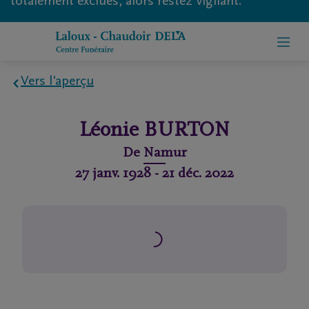
totalement exclues, alors restez vigilant.
Vers l'aperçu
Home
Léonie
BURTON
À
De
Namur
propos
27 janv. 1928
-
21 déc. 2022
de
nous
Contact
Organiser
des