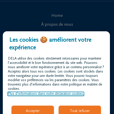
Home
À propos de nous
Contact
Les cookies 🍪 améliorent votre
Organiser des funérailles
expérience
Avis de décès
DELA utilise des cookies strictement nécessaires pour maintenir
Nos centres funéraires
l’accessibilité et le bon fonctionnement du site web. Pouvons-
nous améliorer votre expérience grâce à un contenu personnalisé ?
Questions fréquemment posées
Acceptez alors tous nos cookies. Les cookies sont stockés dans
votre navigateur pour une durée limitée. Vous pouvez toujours
modifier vos préférences via les paramètres des cookies. Vous
trouverez plus d’informations dans notre politique en matière de
Conditions d'utilisation
cookies.
Déclaration relative à la vie privée
Plus d’informations dans notre déclaration cookies.
Responsible disclosure
Déclaration d’accessibilité
Accepter
Tout refuser
Offres d'emploi