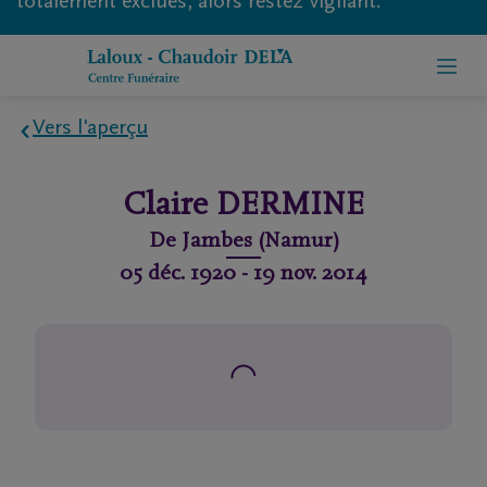
totalement exclues, alors restez vigilant.
Vers l'aperçu
Home
Claire
DERMINE
À
De
Jambes (Namur)
propos
05 déc. 1920
-
19 nov. 2014
de
nous
Contact
Organiser
des