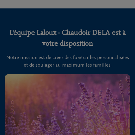
funérailles
Avis
de
L'équipe Laloux - Chaudoir DELA est à
décès
votre disposition
Nos
Notre mission est de créer des funérailles personnalisées
centres
et de soulager au maximum les familles.
funéraires
Questions
fréquemment
posées
Nous
sommes
là pour