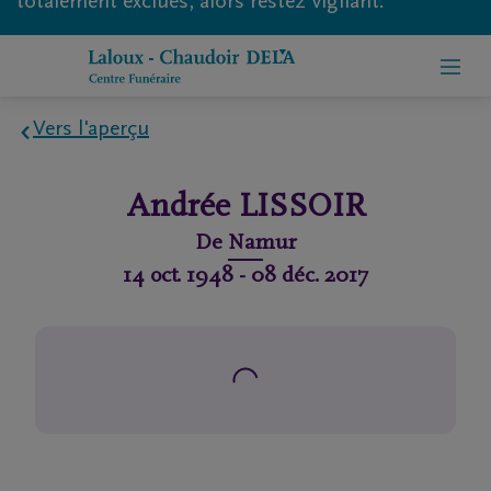
totalement exclues, alors restez vigilant.
Vers l'aperçu
Home
Andrée
LISSOIR
À
De
Namur
propos
14 oct. 1948
-
08 déc. 2017
de
nous
Contact
Organiser
des