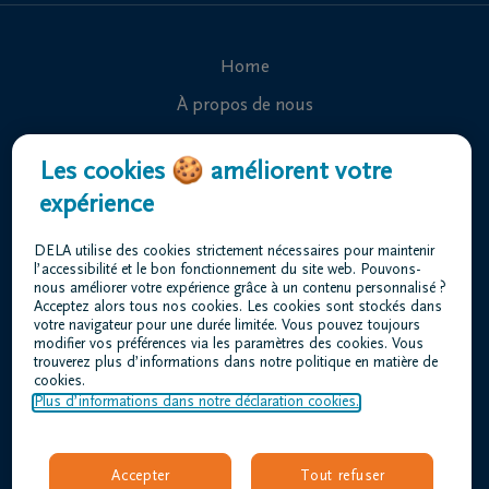
Home
À propos de nous
Contact
Les cookies 🍪 améliorent votre
Organiser des funérailles
expérience
Avis de décès
DELA utilise des cookies strictement nécessaires pour maintenir
Nos centres funéraires
l’accessibilité et le bon fonctionnement du site web. Pouvons-
nous améliorer votre expérience grâce à un contenu personnalisé ?
Questions fréquemment posées
Acceptez alors tous nos cookies. Les cookies sont stockés dans
votre navigateur pour une durée limitée. Vous pouvez toujours
modifier vos préférences via les paramètres des cookies. Vous
trouverez plus d’informations dans notre politique en matière de
Conditions d'utilisation
cookies.
Déclaration relative à la vie privée
Plus d’informations dans notre déclaration cookies.
Responsible disclosure
Déclaration d’accessibilité
Accepter
Tout refuser
Offres d'emploi