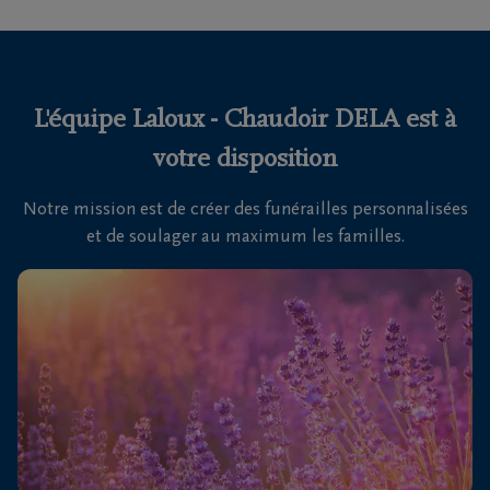
funérailles
Avis
de
L'équipe Laloux - Chaudoir DELA est à
décès
votre disposition
Nos
Notre mission est de créer des funérailles personnalisées
centres
et de soulager au maximum les familles.
funéraires
Questions
fréquemment
posées
Nous
sommes
là pour