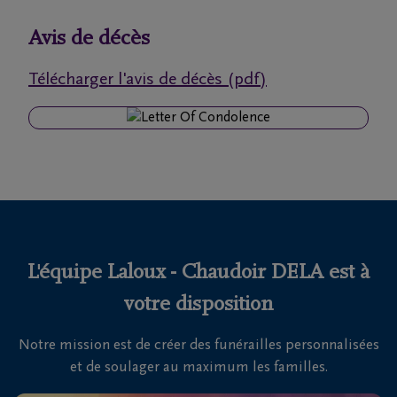
funérailles
Avis de décès
Avis
Télécharger l'avis de décès (pdf)
de
décès
Nos
centres
funéraires
Questions
fréquemment
L'équipe Laloux - Chaudoir DELA est à
posées
votre disposition
Notre mission est de créer des funérailles personnalisées
Nous
et de soulager au maximum les familles.
sommes
là pour