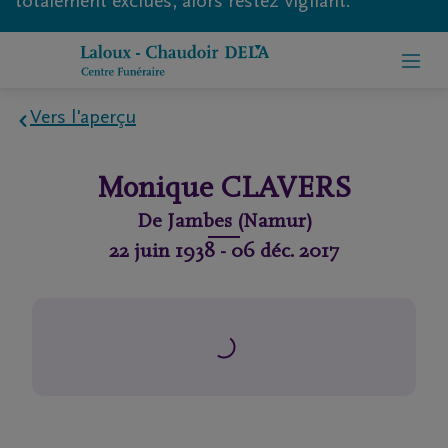
totalement exclues, alors restez vigilant.
Vers l'aperçu
Home
Monique
CLAVERS
À
De
Jambes (Namur)
propos
22 juin 1938
-
06 déc. 2017
de
nous
Contact
Organiser
des