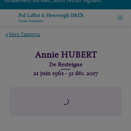
totalement exclues, alors restez vigilant.
Vers l'aperçu
Home
Annie
HUBERT
À
De
Resteigne
propos
21 juin 1961
-
31 déc. 2017
de
nous
Contact
Organiser
des