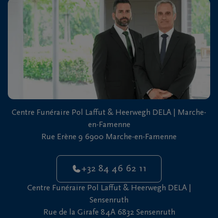
vous
24h/24
+32
84
Marche-
46
en-
62
Famenne
11
+32
Centre Funéraire Pol Laffut & Heerwegh DELA | Marche-
61
en-Famenne
46
Sensenruth
Rue Erène 9 6900 Marche-en-Famenne
65
05
+32 84 46 62 11
Centre Funéraire Pol Laffut & Heerwegh DELA |
Sensenruth
Rue de la Girafe 84A 6832 Sensenruth