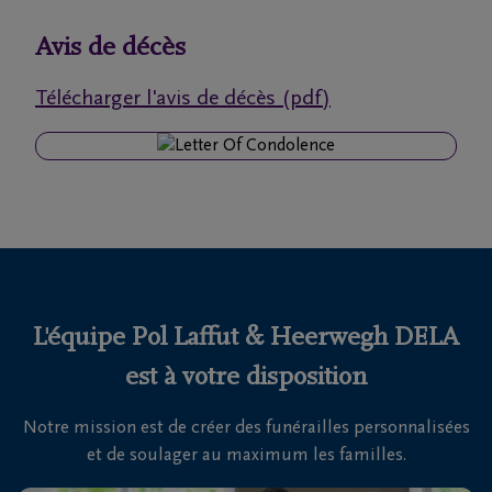
funérailles
Avis de décès
Avis
Télécharger l'avis de décès (pdf)
de
décès
Nos
centres
funéraires
Questions
fréquemment
L'équipe Pol Laffut & Heerwegh DELA
posées
est à votre disposition
Notre mission est de créer des funérailles personnalisées
Nous
et de soulager au maximum les familles.
sommes
là pour