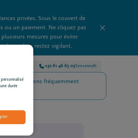
nces privées. Sous le couvert de
es ou un paiement. Ne cliquez pas
d plusieurs mesures pour éviter
clues, alors restez vigilant.
he-en-Famenne
+32 61 46 65 05
Sensenruth
 personnalisé
Questions fréquemment
 une durée
posées
pter