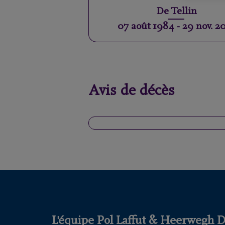
De
Tellin
07 août 1984
-
29 nov. 2
Avis de décès
L'équipe Pol Laffut & Heerwegh DE