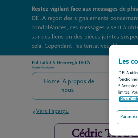
Obituaries.breadcrumbs.SkipLink
Restez vigilant face aux messages de phis
DELA reçoit des signalements concernant
condoléances, ces messages visent à obte
sur des liens ou des pièces jointes suspe
cela. Cependant, les tentatives d'hameçon
Les co
DELA utilis
fonctionne
Home
À propos de
Contact
O
? Acceptez
nous
fu
limitée. Vo
Plus d’inf
Vers l'aperçu
Paramétr
Cédric
TITE