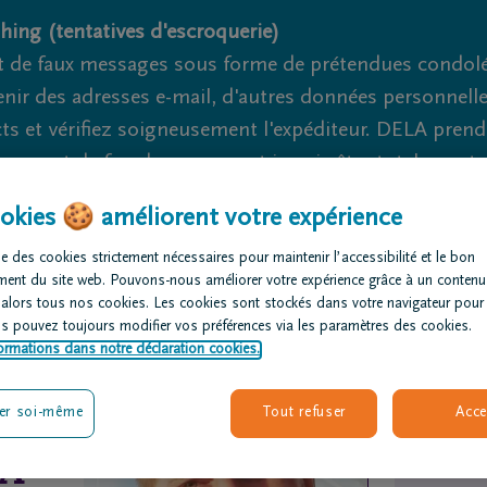
hing (tentatives d'escroquerie)
 de faux messages sous forme de prétendues condoléa
nir des adresses e-mail, d'autres données personnell
cts et vérifiez soigneusement l'expéditeur. DELA pren
nage et de fraude ne peuvent jamais être totalement ex
okies 🍪 améliorent votre expérience
Nous sommes là pour vous 24h/24
+32 84 46 62 11
Marc
e des cookies strictement nécessaires pour maintenir l’accessibilité et le bon
ment du site web. Pouvons-nous améliorer votre expérience grâce à un contenu
rganiser des
Avis de
Nos centres
 alors tous nos cookies. Les cookies sont stockés dans votre navigateur pour
nérailles
décès
funéraires
us pouvez toujours modifier vos préférences via les paramètres des cookies.
ormations dans notre déclaration cookies.
er soi-même
Tout refuser
Acce
CA