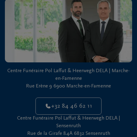
vous
24h/24
+32
84
Marche-
46
en-
62
Famenne
11
+32
Centre Funéraire Pol Laffut & Heerwegh DELA | Marche-
61
en-Famenne
46
Sensenruth
Rue Erène 9 6900 Marche-en-Famenne
65
05
+32 84 46 62 11
Centre Funéraire Pol Laffut & Heerwegh DELA |
Sensenruth
Rue de la Girafe 84A 6832 Sensenruth