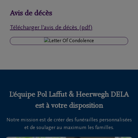
funérailles
Avis de décès
Avis
Télécharger l'avis de décès (pdf)
de
décès
Nos
centres
funéraires
Questions
fréquemment
L'équipe Pol Laffut & Heerwegh DELA
posées
est à votre disposition
Notre mission est de créer des funérailles personnalisées
Nous
et de soulager au maximum les familles.
sommes
là pour