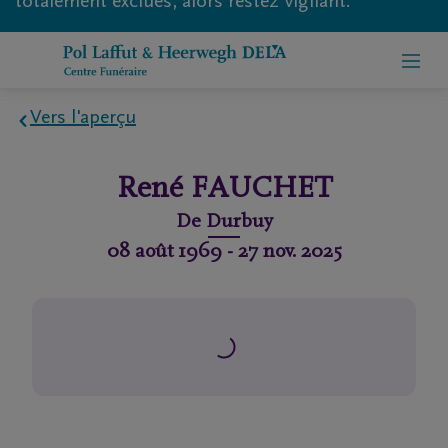
totalement exclues, alors restez vigilant.
Vers l'aperçu
Home
René
FAUCHET
À
De
Durbuy
propos
08 août 1969
-
27 nov. 2025
de
nous
Contact
Organiser
des