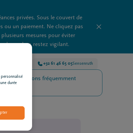
nces privées. Sous le couvert de
es ou un paiement. Ne cliquez pas
d plusieurs mesures pour éviter
clues, alors restez vigilant.
he-en-Famenne
+32 61 46 65 05
Sensenruth
 personnalisé
Questions fréquemment
 une durée
posées
pter