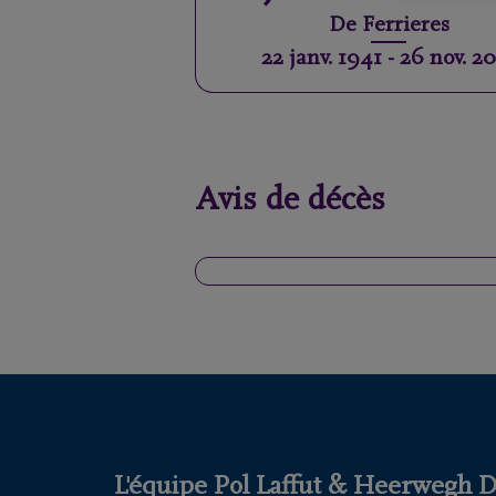
De
Ferrieres
22 janv. 1941
-
26 nov. 2
Avis de décès
L'équipe Pol Laffut & Heerwegh DE