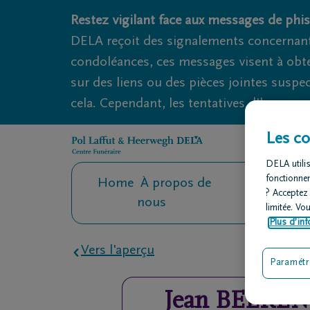
Obituaries.breadcrumbs.SkipLink
Restez vigilant face aux messages de phis
DELA reçoit des signalements concernant
condoléances, ces messages visent à obte
sur des liens ou des pièces jointes suspe
cela. Cependant, les tentatives d'hameçon
Les co
DELA utilis
fonctionne
Home
À propos de
Contact
O
? Acceptez
nous
fu
limitée. Vo
Plus d’inf
Vers l'aperçu
Paramétr
Jean
BEEREN