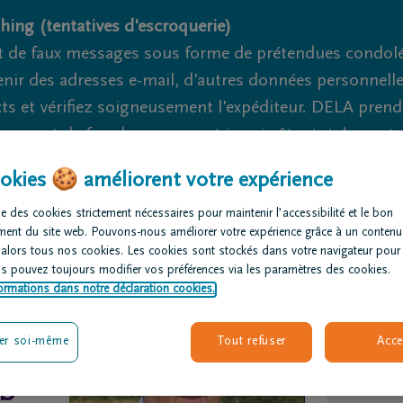
hing (tentatives d'escroquerie)
 de faux messages sous forme de prétendues condoléa
nir des adresses e-mail, d'autres données personnell
cts et vérifiez soigneusement l'expéditeur. DELA pren
nage et de fraude ne peuvent jamais être totalement ex
okies 🍪 améliorent votre expérience
Nous sommes là pour vous 24h/24
+32 84 46 62 11
Marc
e des cookies strictement nécessaires pour maintenir l’accessibilité et le bon
ment du site web. Pouvons-nous améliorer votre expérience grâce à un contenu
rganiser des
Avis de
Nos centres
 alors tous nos cookies. Les cookies sont stockés dans votre navigateur pour
nérailles
décès
funéraires
us pouvez toujours modifier vos préférences via les paramètres des cookies.
ormations dans notre déclaration cookies.
er soi-même
Tout refuser
Acce
S