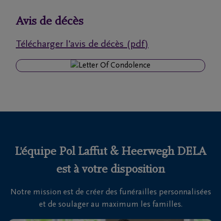
funérailles
Avis de décès
Avis
Télécharger l'avis de décès (pdf)
de
décès
Nos
centres
funéraires
Questions
fréquemment
L'équipe Pol Laffut & Heerwegh DELA
posées
est à votre disposition
Notre mission est de créer des funérailles personnalisées
Nous
et de soulager au maximum les familles.
sommes
là pour