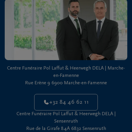
vous
24h/24
+32
84
Marche-
46
en-
62
Famenne
11
+32
Centre Funéraire Pol Laffut & Heerwegh DELA | Marche-
61
en-Famenne
46
Sensenruth
Rue Erène 9 6900 Marche-en-Famenne
65
05
+32 84 46 62 11
Centre Funéraire Pol Laffut & Heerwegh DELA |
Sensenruth
Rue de la Girafe 84A 6832 Sensenruth