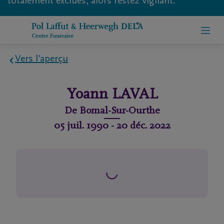
totalement exclues, alors restez vigilant.
Vers l'aperçu
Home
Yoann
LAVAL
À
De
Bomal-Sur-Ourthe
propos
05 juil. 1990
-
20 déc. 2022
de
nous
Contact
Organiser
des