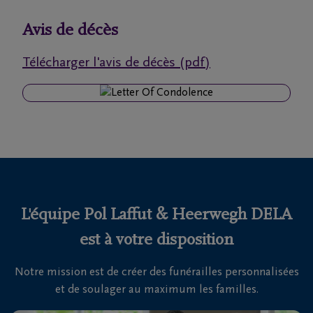
funérailles
Avis de décès
Avis
Télécharger l'avis de décès (pdf)
de
décès
Nos
centres
funéraires
Questions
fréquemment
L'équipe Pol Laffut & Heerwegh DELA
posées
est à votre disposition
Notre mission est de créer des funérailles personnalisées
Nous
et de soulager au maximum les familles.
sommes
là pour