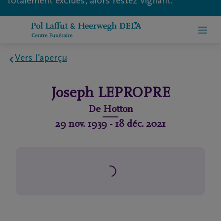
totalement exclues, alors restez vigilant.
Vers l'aperçu
Home
Joseph
LEPROPRE
À
De
Hotton
propos
29 nov. 1939
-
18 déc. 2021
de
nous
Contact
Organiser
des