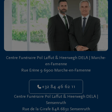
vous
24h/24
+32
84
Marche-
46
en-
62
Famenne
11
+32
Centre Funéraire Pol Laffut & Heerwegh DELA | Marche-
61
en-Famenne
46
Sensenruth
Rue Erène 9 6900 Marche-en-Famenne
65
05
+32 84 46 62 11
Centre Funéraire Pol Laffut & Heerwegh DELA |
Sensenruth
Rue de la Girafe 84A 6832 Sensenruth