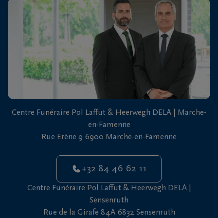
vous
24h/24
+32
84
Marche-
46
en-
62
Famenne
11
+32
Centre Funéraire Pol Laffut & Heerwegh DELA | Marche-
61
en-Famenne
46
Sensenruth
Rue Erène 9 6900 Marche-en-Famenne
65
05
+32 84 46 62 11
Centre Funéraire Pol Laffut & Heerwegh DELA |
Sensenruth
Rue de la Girafe 84A 6832 Sensenruth