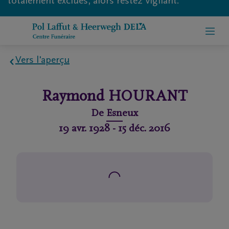
totalement exclues, alors restez vigilant.
Vers l'aperçu
Home
Raymond
HOURANT
À
De
Esneux
propos
19 avr. 1928
-
15 déc. 2016
de
nous
Contact
Organiser
des