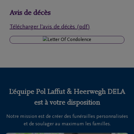
funérailles
Avis de décès
Avis
Télécharger l'avis de décès (pdf)
de
décès
Nos
centres
funéraires
Questions
fréquemment
L'équipe Pol Laffut & Heerwegh DELA
posées
est à votre disposition
Notre mission est de créer des funérailles personnalisées
Nous
et de soulager au maximum les familles.
sommes
là pour