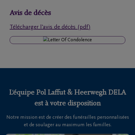
funérailles
Avis de décès
Avis
Télécharger l'avis de décès (pdf)
de
décès
Nos
centres
funéraires
Questions
fréquemment
L'équipe Pol Laffut & Heerwegh DELA
posées
est à votre disposition
Notre mission est de créer des funérailles personnalisées
Nous
et de soulager au maximum les familles.
sommes
là pour