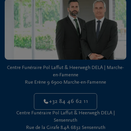
vous
24h/24
+32
84
Marche-
46
en-
62
Famenne
11
+32
Centre Funéraire Pol Laffut & Heerwegh DELA | Marche-
61
en-Famenne
46
Sensenruth
Rue Erène 9 6900 Marche-en-Famenne
65
05
+32 84 46 62 11
Centre Funéraire Pol Laffut & Heerwegh DELA |
Sensenruth
Rue de la Girafe 84A 6832 Sensenruth