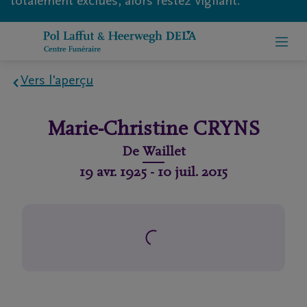
totalement exclues, alors restez vigilant.
Vers l'aperçu
Home
Marie-Christine
CRYNS
À
De
Waillet
propos
19 avr. 1925
-
10 juil. 2015
de
nous
Contact
Organiser
des