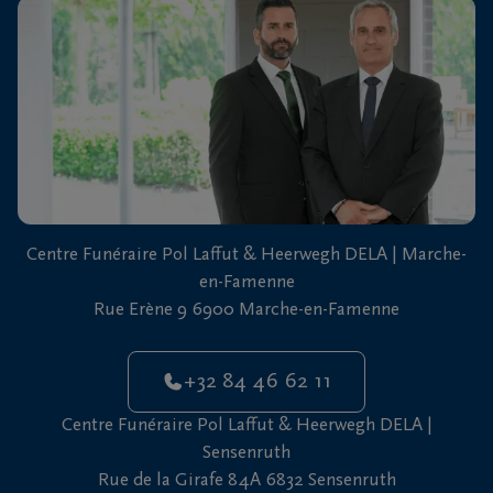
vous
24h/24
+32
84
Marche-
46
en-
62
Famenne
11
+32
Centre Funéraire Pol Laffut & Heerwegh DELA | Marche-
61
en-Famenne
46
Sensenruth
Rue Erène 9 6900 Marche-en-Famenne
65
05
+32 84 46 62 11
Centre Funéraire Pol Laffut & Heerwegh DELA |
Sensenruth
Rue de la Girafe 84A 6832 Sensenruth