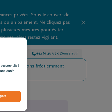
nces privées. Sous le couvert de
es ou un paiement. Ne cliquez pas
d plusieurs mesures pour éviter
clues, alors restez vigilant.
he-en-Famenne
+32 61 46 65 05
Sensenruth
Questions fréquemment
 personnalisé
 une durée
posées
pter