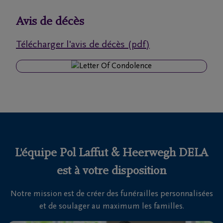
funérailles
Avis de décès
Avis
Télécharger l'avis de décès (pdf)
de
décès
Nos
centres
funéraires
Questions
fréquemment
L'équipe Pol Laffut & Heerwegh DELA
posées
est à votre disposition
Notre mission est de créer des funérailles personnalisées
Nous
et de soulager au maximum les familles.
sommes
là pour