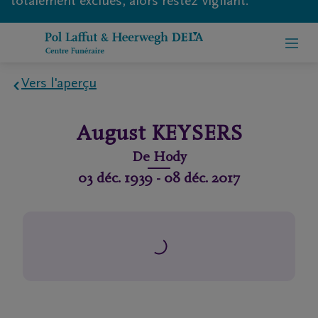
totalement exclues, alors restez vigilant.
Vers l'aperçu
Home
August
KEYSERS
À
De
Hody
propos
03 déc. 1939
-
08 déc. 2017
de
nous
Contact
Organiser
des