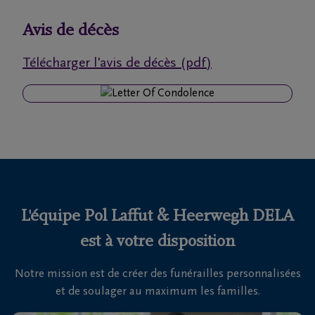
funérailles
Avis de décès
Avis
Télécharger l'avis de décès (pdf)
de
décès
Nos
centres
funéraires
Questions
fréquemment
L'équipe Pol Laffut & Heerwegh DELA
posées
est à votre disposition
Notre mission est de créer des funérailles personnalisées
Nous
et de soulager au maximum les familles.
sommes
là pour