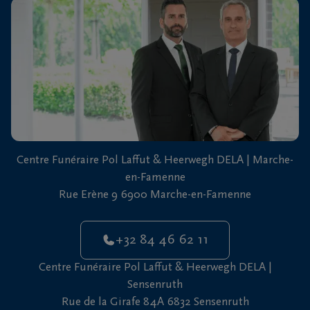
vous
24h/24
+32
84
Marche-
46
en-
62
Famenne
11
+32
Centre Funéraire Pol Laffut & Heerwegh DELA | Marche-
61
en-Famenne
46
Sensenruth
Rue Erène 9 6900 Marche-en-Famenne
65
05
+32 84 46 62 11
Centre Funéraire Pol Laffut & Heerwegh DELA |
Sensenruth
Rue de la Girafe 84A 6832 Sensenruth