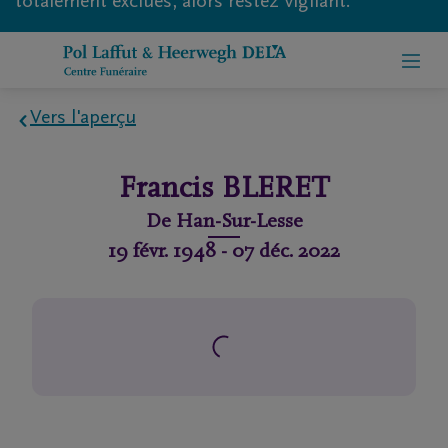
totalement exclues, alors restez vigilant.
Vers l'aperçu
Home
Francis
BLERET
À
De
Han-Sur-Lesse
propos
19 févr. 1948
-
07 déc. 2022
de
nous
Contact
Organiser
des