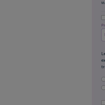
Ma
P
L
e
t