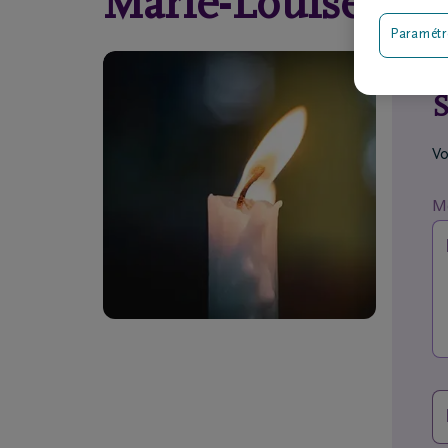
Marie-Louise
ST
Paramétr
S
Vo
Me