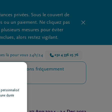
nces privées. Sous le couvert de
es ou un paiement. Ne cliquez pas
d plusieurs mesures pour éviter
clues, alors restez vigilant.
s là pour vous 24h/24
+32 4 336 25 76
Questions fréquemment
posées
 personnalisé
 une durée
27 Aug 1924
-
24 Dec 2012