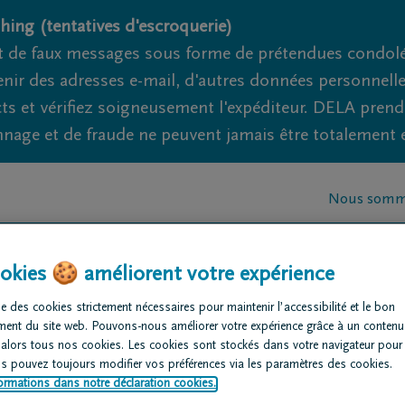
hing (tentatives d'escroquerie)
 de faux messages sous forme de prétendues condoléa
nir des adresses e-mail, d'autres données personnell
cts et vérifiez soigneusement l'expéditeur. DELA pren
nage et de fraude ne peuvent jamais être totalement ex
Nous somme
rganiser des
Avis de
Nos centres
okies 🍪 améliorent votre expérience
nérailles
décès
funéraires
e des cookies strictement nécessaires pour maintenir l’accessibilité et le bon
ment du site web. Pouvons-nous améliorer votre expérience grâce à un contenu
 alors tous nos cookies. Les cookies sont stockés dans votre navigateur pour
us pouvez toujours modifier vos préférences via les paramètres des cookies.
ormations dans notre déclaration cookies.