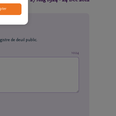
pter
stre de deuil public.
1024