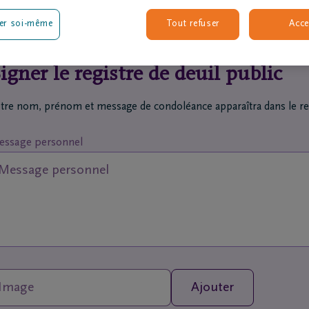
AUMONT
er soi-même
Tout refuser
Acce
igner le registre de deuil public
tre nom, prénom et message de condoléance apparaîtra dans le regi
ssage personnel
Image
Ajouter