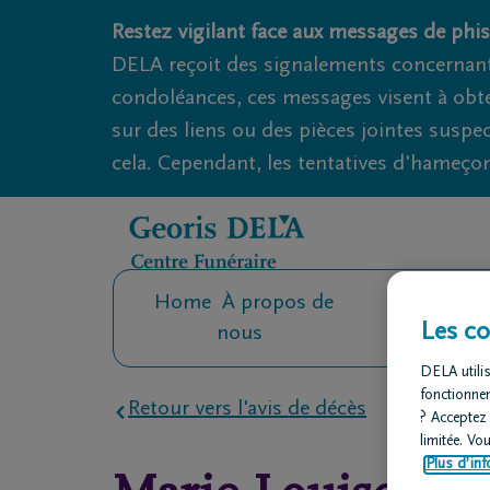
Obituaries.breadcrumbs.SkipLink
Restez vigilant face aux messages de phis
DELA reçoit des signalements concernant
condoléances, ces messages visent à obte
sur des liens ou des pièces jointes suspe
cela. Cependant, les tentatives d'hameçon
Home
À propos de
Contact
O
Les co
nous
fu
DELA utilis
fonctionne
Retour vers l'avis de décès
? Acceptez
limitée. Vo
Plus d’inf