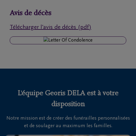
funérailles
Avis de décès
Avis
Télécharger l'avis de décès (pdf)
de
décès
Nos
centres
funéraires
Questions
fréquemment
L'équipe Georis DELA est à votre
posées
disposition
Notre mission est de créer des funérailles personnalisées
Nous
et de soulager au maximum les familles.
sommes
là pour