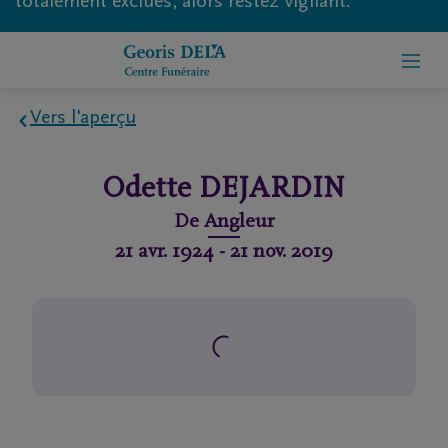
totalement exclues, alors restez vigilant.
Vers l'aperçu
Home
Odette
DEJARDIN
À
De
Angleur
propos
21 avr. 1924
-
21 nov. 2019
de
nous
Contact
Organiser
des