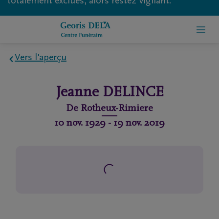
totalement exclues, alors restez vigilant.
Vers l'aperçu
Home
Jeanne
DELINCE
À
De
Rotheux-Rimiere
propos
10 nov. 1929
-
19 nov. 2019
de
nous
Contact
Organiser
des