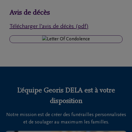
funérailles
Avis de décès
Avis
Télécharger l'avis de décès (pdf)
de
décès
Nos
centres
funéraires
Questions
fréquemment
L'équipe Georis DELA est à votre
posées
disposition
Notre mission est de créer des funérailles personnalisées
Nous
et de soulager au maximum les familles.
sommes
là pour