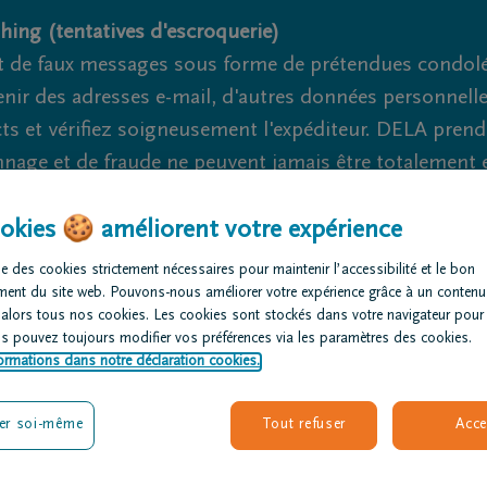
hing (tentatives d'escroquerie)
 de faux messages sous forme de prétendues condoléa
nir des adresses e-mail, d'autres données personnell
cts et vérifiez soigneusement l'expéditeur. DELA pren
nage et de fraude ne peuvent jamais être totalement ex
okies 🍪 améliorent votre expérience
Nous somme
e des cookies strictement nécessaires pour maintenir l’accessibilité et le bon
ment du site web. Pouvons-nous améliorer votre expérience grâce à un contenu
rganiser des
Avis de
Nos centres
 alors tous nos cookies. Les cookies sont stockés dans votre navigateur pour
nérailles
décès
funéraires
us pouvez toujours modifier vos préférences via les paramètres des cookies.
ormations dans notre déclaration cookies.
er soi-même
Tout refuser
Acce