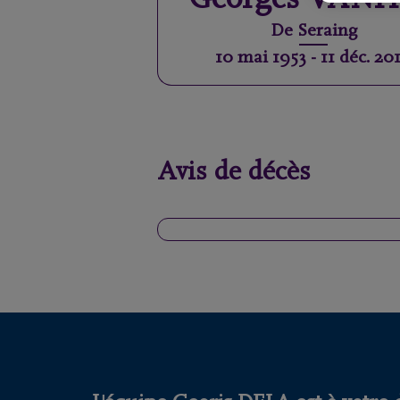
Georges
VANH
De
Seraing
10 mai 1953
-
11 déc. 20
Avis de décès