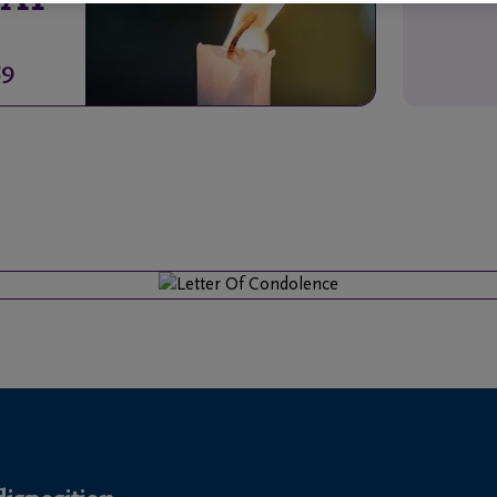
AY
19