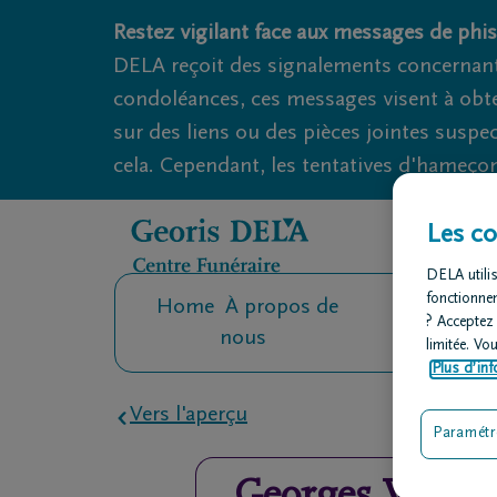
Obituaries.breadcrumbs.SkipLink
Restez vigilant face aux messages de phis
DELA reçoit des signalements concernant
condoléances, ces messages visent à obte
sur des liens ou des pièces jointes suspe
cela. Cependant, les tentatives d'hameçon
Les co
DELA utilis
fonctionne
Home
À propos de
Contact
O
? Acceptez
nous
fu
limitée. Vo
Plus d’inf
Vers l'aperçu
Paramétr