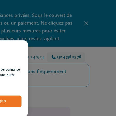
nces privées. Sous le couvert de
es ou un paiement. Ne cliquez pas
d plusieurs mesures pour éviter
clues, alors restez vigilant.
s là pour vous 24h/24
+32 4 336 25 76
 personnalisé
Questions fréquemment
 une durée
posées
pter