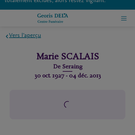
totalement exclues, alors restez vigilant.
Vers l'aperçu
Home
Marie
SCALAIS
À
De
Seraing
propos
30 oct. 1927
-
04 déc. 2013
de
nous
Contact
Organiser
des