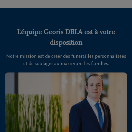
funérailles
Avis
de
L'équipe Georis DELA est à votre
décès
disposition
Nos
Notre mission est de créer des funérailles personnalisées
centres
et de soulager au maximum les familles.
funéraires
Questions
fréquemment
posées
Nous
sommes
là pour