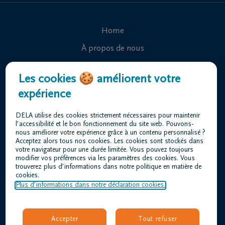
Home
À propos de nous
Contact
Les cookies 🍪 améliorent votre
Organiser des funérailles
expérience
Avis de décès
DELA utilise des cookies strictement nécessaires pour maintenir
Nos centres funéraires
l’accessibilité et le bon fonctionnement du site web. Pouvons-
nous améliorer votre expérience grâce à un contenu personnalisé ?
Questions fréquemment posées
Acceptez alors tous nos cookies. Les cookies sont stockés dans
votre navigateur pour une durée limitée. Vous pouvez toujours
modifier vos préférences via les paramètres des cookies. Vous
trouverez plus d’informations dans notre politique en matière de
Conditions d'utilisation
cookies.
Déclaration relative à la vie privée
Plus d’informations dans notre déclaration cookies.
Responsible disclosure
Déclaration d’accessibilité
Accepter
Tout refuser
Offres d'emploi