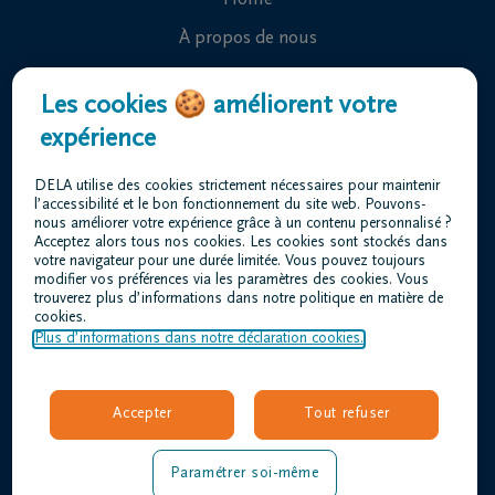
Home
À propos de nous
Contact
Les cookies 🍪 améliorent votre
Organiser des funérailles
expérience
Avis de décès
DELA utilise des cookies strictement nécessaires pour maintenir
Notre centre funéraire
l’accessibilité et le bon fonctionnement du site web. Pouvons-
nous améliorer votre expérience grâce à un contenu personnalisé ?
Questions fréquemment posées
Acceptez alors tous nos cookies. Les cookies sont stockés dans
votre navigateur pour une durée limitée. Vous pouvez toujours
modifier vos préférences via les paramètres des cookies. Vous
trouverez plus d’informations dans notre politique en matière de
Conditions d'utilisation
cookies.
Déclaration relative à la vie privée
Plus d’informations dans notre déclaration cookies.
Responsible disclosure
Déclaration d’accessibilité
Accepter
Tout refuser
Offres d'emploi
duvivier@dela.be
Paramétrer soi-même