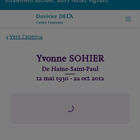
totalement exclues, alors restez vigilant.
Vers l'aperçu
Home
Yvonne
SOHIER
À
De
Haine-Saint-Paul
propos
12 mai 1930
-
22 oct. 2012
de
nous
Contact
Organiser
des