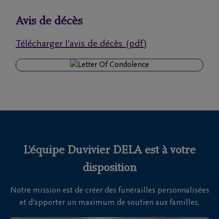
funérailles
Avis de décès
Avis
Télécharger l'avis de décès (pdf)
de
décès
Notre
centre
funéraire
Questions
fréquemment
L'équipe Duvivier DELA est à votre
posées
disposition
Notre mission est de créer des funérailles personnalisées
Nous
et d’apporter un maximum de soutien aux familles.
sommes
là pour