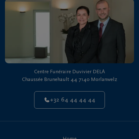
vous
24h/24
+32
64
44
Morlanwelz
44
44
Centre Funéraire Duvivier DELA
Chaussée Brunehault 44 7140 Morlanwelz
+32 64 44 44 44