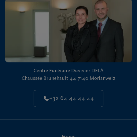
vous
24h/24
+32
64
44
Morlanwelz
44
44
Centre Funéraire Duvivier DELA
Chaussée Brunehault 44 7140 Morlanwelz
+32 64 44 44 44