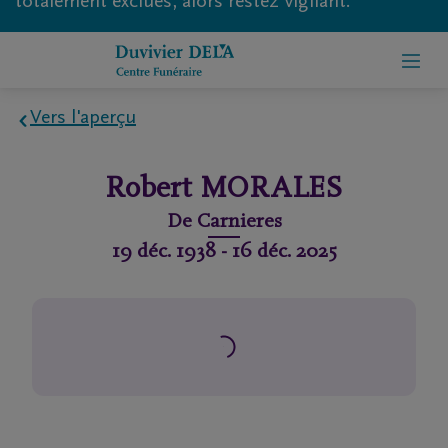
totalement exclues, alors restez vigilant.
Vers l'aperçu
Home
Robert
MORALES
À
De
Carnieres
propos
19 déc. 1938
-
16 déc. 2025
de
nous
Contact
Organiser
des