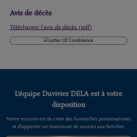
funérailles
Avis de décès
Avis
Télécharger l'avis de décès (pdf)
de
décès
Notre
centre
funéraire
Questions
fréquemment
L'équipe Duvivier DELA est à votre
posées
disposition
Notre mission est de créer des funérailles personnalisées
Nous
et d’apporter un maximum de soutien aux familles.
sommes
là pour