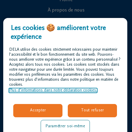
Home
À propos de nous
Contact
Les cookies 🍪 améliorent votre
Organiser des funérailles
expérience
Avis de décès
DELA utilise des cookies strictement nécessaires pour maintenir
Notre centre funéraire
l’accessibilité et le bon fonctionnement du site web. Pouvons-
nous améliorer votre expérience grâce à un contenu personnalisé ?
Questions fréquemment posées
Acceptez alors tous nos cookies. Les cookies sont stockés dans
votre navigateur pour une durée limitée. Vous pouvez toujours
modifier vos préférences via les paramètres des cookies. Vous
trouverez plus d’informations dans notre politique en matière de
Conditions d'utilisation
cookies.
Déclaration relative à la vie privée
Plus d’informations dans notre déclaration cookies.
Responsible disclosure
Déclaration d’accessibilité
Accepter
Tout refuser
Offres d'emploi
duvivier@dela.be
Paramétrer soi-même