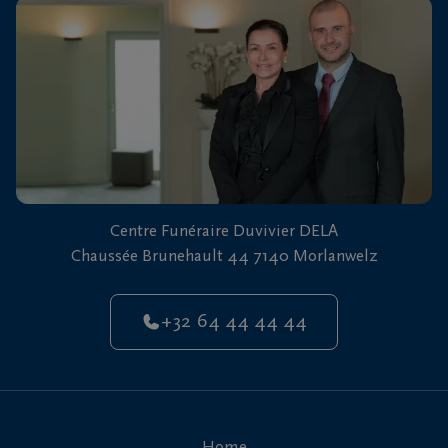
vous
24h/24
+32
64
44
Morlanwelz
44
44
Centre Funéraire Duvivier DELA
Chaussée Brunehault 44 7140 Morlanwelz
+32 64 44 44 44