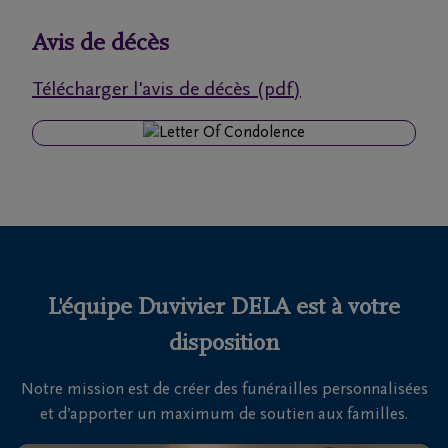
funérailles
Avis de décès
Avis
Télécharger l'avis de décès (pdf)
de
décès
Notre
centre
funéraire
Questions
fréquemment
L'équipe Duvivier DELA est à votre
posées
disposition
Notre mission est de créer des funérailles personnalisées
Nous
et d’apporter un maximum de soutien aux familles.
sommes
là pour