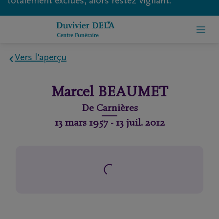
totalement exclues, alors restez vigilant.
Vers l'aperçu
Home
Marcel
BEAUMET
À
De
Carnières
propos
13 mars 1957
-
13 juil. 2012
de
nous
Contact
Organiser
des