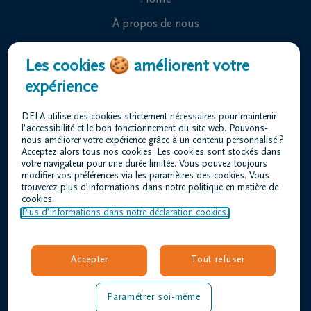
Home
À propos de nous
Contact
Les cookies 🍪 améliorent votre
Organiser des funérailles
expérience
Avis de décès
DELA utilise des cookies strictement nécessaires pour maintenir
Notre centre funéraire
l’accessibilité et le bon fonctionnement du site web. Pouvons-
nous améliorer votre expérience grâce à un contenu personnalisé ?
Questions fréquemment posées
Acceptez alors tous nos cookies. Les cookies sont stockés dans
votre navigateur pour une durée limitée. Vous pouvez toujours
modifier vos préférences via les paramètres des cookies. Vous
trouverez plus d’informations dans notre politique en matière de
Conditions d'utilisation
cookies.
Déclaration relative à la vie privée
Plus d’informations dans notre déclaration cookies.
Responsible disclosure
Déclaration d’accessibilité
Accepter
Tout refuser
Offres d'emploi
duvivier@dela.be
Paramétrer soi-même