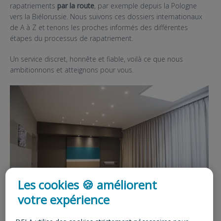
rapatriements
par la route
, par exemple depuis la Pologne
vers la Biélorussie. Nous suivons ces dossiers internationaux
de A à Z et tenons les proches informés des différentes
étapes du processus de rapatriement.
Un service discret, honnête et fiable, voilà ce que nous
ambitionnons et atteignons pour vous.
Les cookies 🍪 améliorent
votre expérience