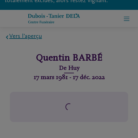
totalement exclues, alors restez vigilant.
Vers l'aperçu
Home
Quentin
BARBÉ
À
De
Huy
propos
17 mars 1981
-
17 déc. 2022
de
nous
Contact
Organiser
des