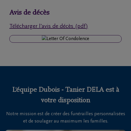
funérailles
Avis de décès
Avis
Télécharger l'avis de décès (pdf)
de
décès
Nos
centres
funéraires
Questions
fréquemment
L'équipe Dubois - Tanier DELA est à
posées
votre disposition
Notre mission est de créer des funérailles personnalisées
Nous
et de soulager au maximum les familles.
sommes
là pour