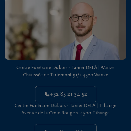
vous
24h/24
+32
85
21
Wanze
34
52
+32
Centre Funéraire Dubois - Tanier DELA | Wanze
85
Chaussée de Tirlemont 91/1 4520 Wanze
21
Tihange
18
64
+32 85 21 34 52
+32
Centre Funéraire Dubois - Tanier DELA | Tihange
85
Avenue de la Croix-Rouge 2 4500 Tihange
21
Tinlot
18