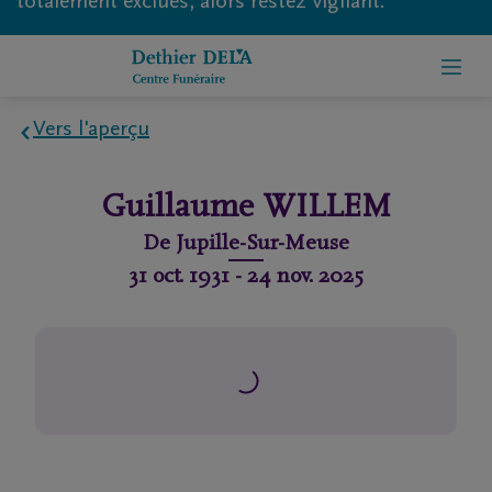
totalement exclues, alors restez vigilant.
Vers l'aperçu
Home
Guillaume
WILLEM
À
De
Jupille-Sur-Meuse
propos
31 oct. 1931
-
24 nov. 2025
de
nous
Contact
Organiser
des