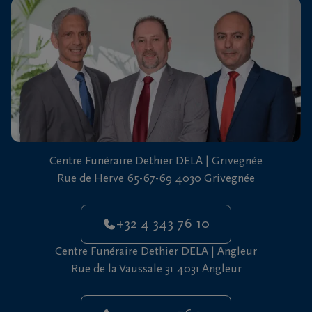
vous
24h/24
+32
4
343
Grivegnée
76
10
+32
Centre Funéraire Dethier DELA | Grivegnée
4
Rue de Herve 65-67-69 4030 Grivegnée
343
Angleur
76
10
+32 4 343 76 10
Centre Funéraire Dethier DELA | Angleur
Rue de la Vaussale 31 4031 Angleur