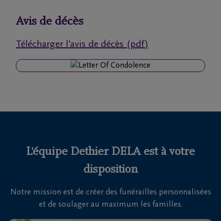
funérailles
Avis de décès
Avis
Télécharger l'avis de décès (pdf)
de
décès
Nos
centres
funéraires
Questions
fréquemment
L'équipe Dethier DELA est à votre
posées
disposition
Notre mission est de créer des funérailles personnalisées
Nous
et de soulager au maximum les familles.
sommes
là pour