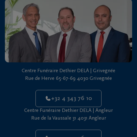
vous
24h/24
+32
4
343
Grivegnée
76
10
+32
Centre Funéraire Dethier DELA | Grivegnée
4
Rue de Herve 65-67-69 4030 Grivegnée
343
Angleur
76
10
+32 4 343 76 10
Centre Funéraire Dethier DELA | Angleur
Rue de la Vaussale 31 4031 Angleur