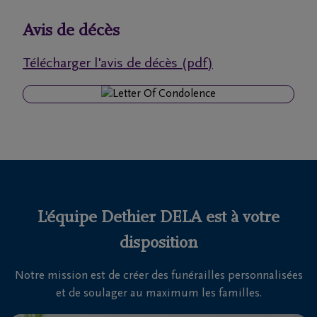
funérailles
Avis de décès
Avis
Télécharger l'avis de décès (pdf)
de
décès
Nos
centres
funéraires
Questions
fréquemment
L'équipe Dethier DELA est à votre
posées
disposition
Notre mission est de créer des funérailles personnalisées
Nous
et de soulager au maximum les familles.
sommes
là pour