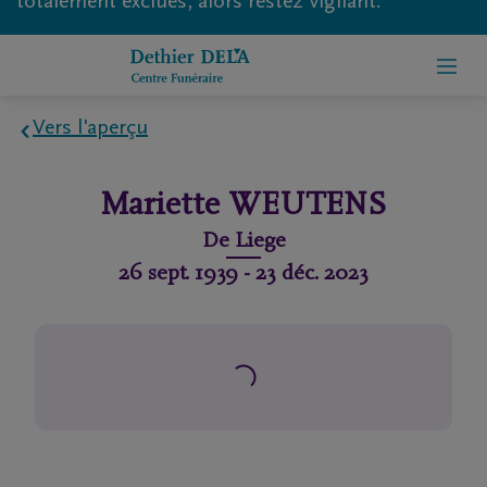
totalement exclues, alors restez vigilant.
Vers l'aperçu
Home
Mariette
WEUTENS
À
De
Liege
propos
26 sept. 1939
-
23 déc. 2023
de
nous
Contact
Organiser
des