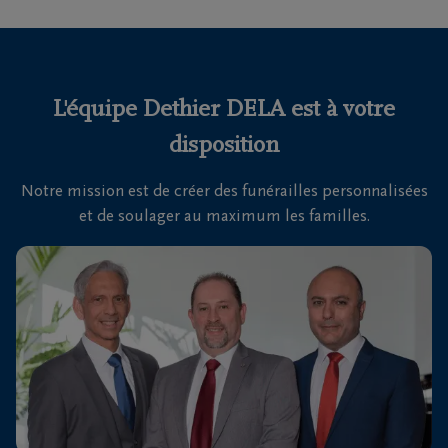
funérailles
Avis
de
L'équipe Dethier DELA est à votre
décès
disposition
Nos
Notre mission est de créer des funérailles personnalisées
centres
et de soulager au maximum les familles.
funéraires
Questions
fréquemment
posées
Nous
sommes
là pour