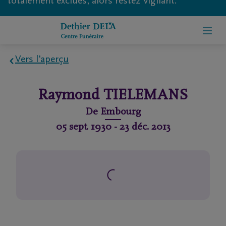
totalement exclues, alors restez vigilant.
Vers l'aperçu
Home
Raymond
TIELEMANS
À
De
Embourg
propos
05 sept. 1930
-
23 déc. 2013
de
nous
Contact
Organiser
des