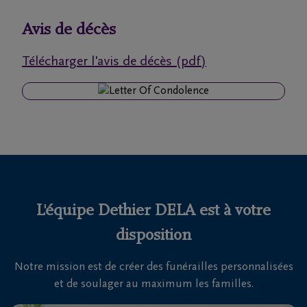
funérailles
Avis de décès
Avis
Télécharger l'avis de décès (pdf)
de
décès
Nos
centres
funéraires
Questions
fréquemment
L'équipe Dethier DELA est à votre
posées
disposition
Notre mission est de créer des funérailles personnalisées
Nous
et de soulager au maximum les familles.
sommes
là pour