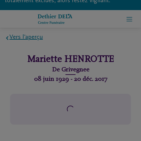
totalement exclues, alors restez vigilant.
Vers l'aperçu
Home
Mariette
HENROTTE
À
De
Grivegnee
propos
08 juin 1929
-
20 déc. 2017
de
nous
Contact
Organiser
des