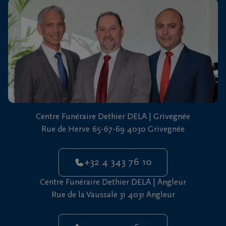
vous
24h/24
+32
4
343
Grivegnée
76
10
+32
Centre Funéraire Dethier DELA | Grivegnée
4
Rue de Herve 65-67-69 4030 Grivegnée
343
Angleur
76
10
+32 4 343 76 10
Centre Funéraire Dethier DELA | Angleur
Rue de la Vaussale 31 4031 Angleur