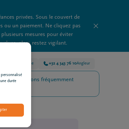
nces privées. Sous le couvert de
es ou un paiement. Ne cliquez pas
d plusieurs mesures pour éviter
clues, alors restez vigilant.
343 76 10
Grivegnée
+32 4 343 76 10
Angleur
 personnalisé
Questions fréquemment
 une durée
posées
pter