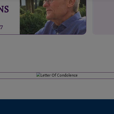
NS
17