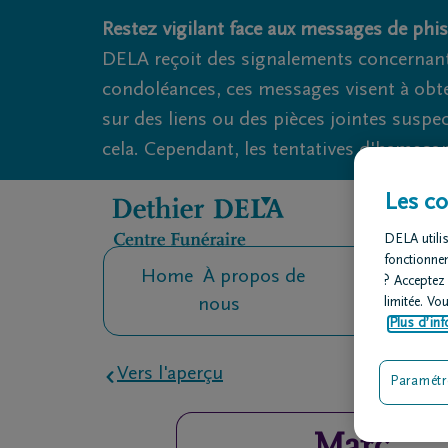
Obituaries.breadcrumbs.SkipLink
Restez vigilant face aux messages de phis
DELA reçoit des signalements concernant
condoléances, ces messages visent à obte
sur des liens ou des pièces jointes suspe
cela. Cependant, les tentatives d'hameçon
Les co
DELA utilis
fonctionne
Home
À propos de
Contact
O
? Acceptez
nous
fu
limitée. Vo
Plus d’inf
Vers l'aperçu
Paramétr