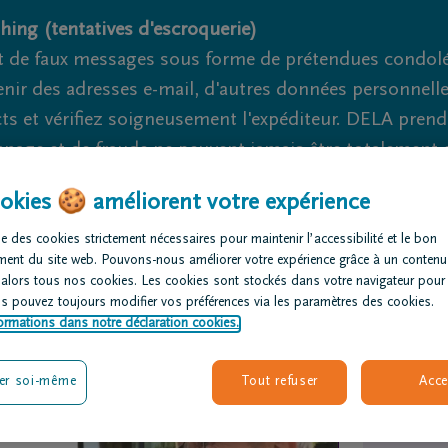
hing (tentatives d'escroquerie)
 de faux messages sous forme de prétendues condoléa
nir des adresses e-mail, d'autres données personnell
cts et vérifiez soigneusement l'expéditeur. DELA pren
nage et de fraude ne peuvent jamais être totalement ex
okies 🍪 améliorent votre expérience
Nous sommes là pour vous 24h/24
+32 4 
e des cookies strictement nécessaires pour maintenir l’accessibilité et le bon
ment du site web. Pouvons-nous améliorer votre expérience grâce à un contenu
rganiser des
Avis de
Nos centres
 alors tous nos cookies. Les cookies sont stockés dans votre navigateur pour
nérailles
décès
funéraires
us pouvez toujours modifier vos préférences via les paramètres des cookies.
ormations dans notre déclaration cookies.
er soi-même
Tout refuser
Acce