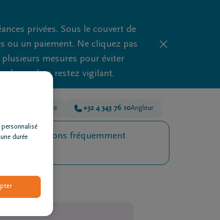
nces privées. Sous le couvert de
es ou un paiement. Ne cliquez pas
d plusieurs mesures pour éviter
clues, alors restez vigilant.
343 76 10
Grivegnée
+32 4 343 76 10
Angleur
 personnalisé
Questions fréquemment
 une durée
posées
pter