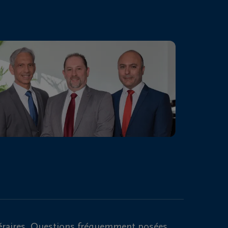
raires
Questions fréquemment posées