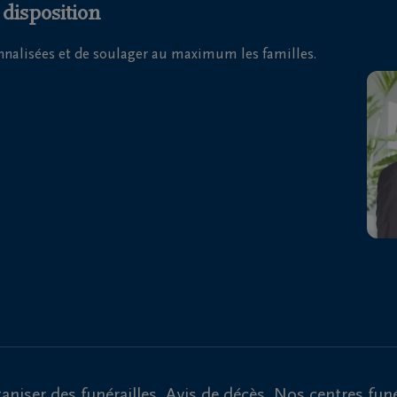
 disposition
onnalisées et de soulager au maximum les familles.
aniser des funérailles
Avis de décès
Nos centres funé