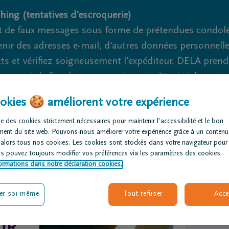
hing (tentatives d'escroquerie)
 de faux messages sous forme de prétendues condoléa
nir des adresses e-mail, d'autres données personnell
cts et vérifiez soigneusement l'expéditeur. DELA pren
nage et de fraude ne peuvent jamais être totalement ex
okies 🍪 améliorent votre expérience
Nous sommes là pour vous 24h/24
+32 4 
e des cookies strictement nécessaires pour maintenir l’accessibilité et le bon
ment du site web. Pouvons-nous améliorer votre expérience grâce à un contenu
rganiser des
Avis de
Nos centres
 alors tous nos cookies. Les cookies sont stockés dans votre navigateur pour
us pouvez toujours modifier vos préférences via les paramètres des cookies.
nérailles
décès
funéraires
ormations dans notre déclaration cookies.
er soi-même
Tout refuser
Acce