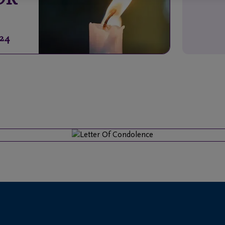
OR
024